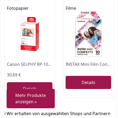
Fotopapier
Filme
Canon SELPHY RP-108 Tinten- und Papier-Multipack – Original Canon Fotodrucker Tintenpatronen 2er-Pack & 108 Blatt Fotopapier (100 x 148mm)
INSTAX Mini Film Confetti, Einzelpackung
30,69 €
Details
Details
Mehr Produkte
anzeigen »
ℹ️ Wir erhalten von ausgewählten Shops und Partnern