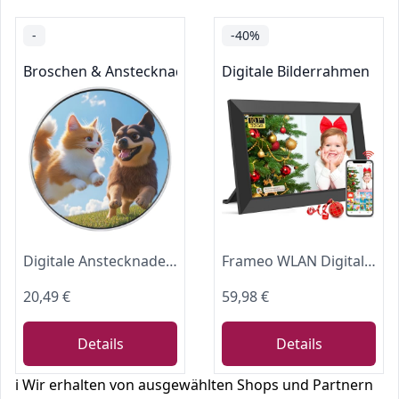
-
-40%
Broschen & Anstecknadeln
Digitale Bilderrahmen
Digitale Anstecknadel – Bildschirm drahtlose Brosche, Touchscreen Elektronischer Pin mit 10-Stunden-Wiedergabe, Video-Foto-Display-Zubehör, intelligentes Kleidungs-Gadget, Tech-Modeartikel für
Frameo WLAN Digitaler Bilderrahmen 10,1 Zoll, HD 1280 * 800 IPS Touchscreen Elektronischer FotoRahmen mit 32GB Speicher, Auto Drehung, Einfache Weitergabe von Fotos Videos über Frameo App
20,49 €
59,98 €
Details
Details
ℹ️ Wir erhalten von ausgewählten Shops und Partnern