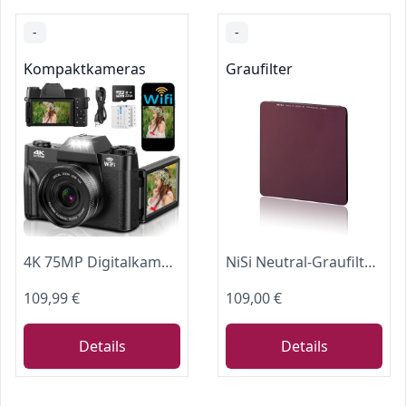
-
-
Kompaktkameras
Graufilter
4K 75MP Digitalkamera mit WLAN, 3'' 180° Klappdisplay Autofokus-Fotokamera
NiSi Neutral-Graufilter 100x100mm ND64 1.8 (6-Blenden)
109,99 €
109,00 €
Details
Details