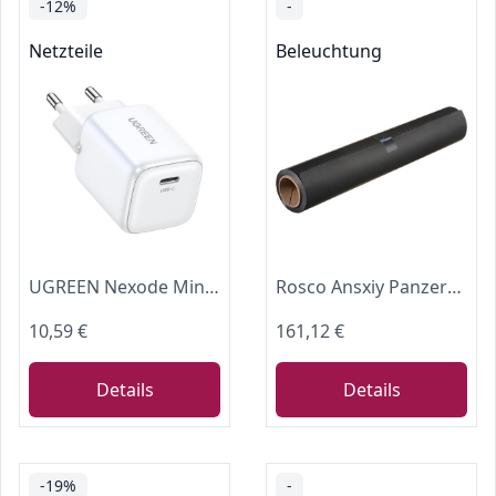
-12%
-
Netzteile
Beleuchtung
UGREEN Nexode Mini 20W PD GaN Tech Charger, weiß
Rosco Ansxiy Panzergas Schutzfolie Volle Abdeckung,9H Härte, HD Kiar,Anti-Kratzen yuy512Rosco Mattschwarze Cinefoil, 61 cm x 7,6 m Rolle.
10,59 €
161,12 €
Details
Details
-19%
-