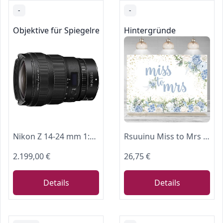
-
-
Objektive für Spiegelreflexkameras
Hintergründe
Nikon Z 14-24 mm 1:2.8 S (INKL. HB96, HB97, CL-C2) JMA711DA
Rsuuinu Miss to Mrs Hintergrund, Blau, Blumenmuster, Goldpunkte, Brautparty, Fotografie, Hintergrund, zukünftige Braut, Hochzeit, Verlobung, Party, Kuchen, Fotoautomaten-Requisiten, 2.1x1.5 m
2.199,00 €
26,75 €
Details
Details