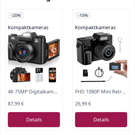
-20%
-10%
Kompaktkameras
Kompaktkameras
4K 75MP Digitalkamera mit WLAN, 3″ 180° Klappdisplay Vlogging Fotoapparat
FHD 1080P Mini Retro Digitalkamera, Kleine Taschenformat Kameras
87,99 €
26,99 €
Details
Details