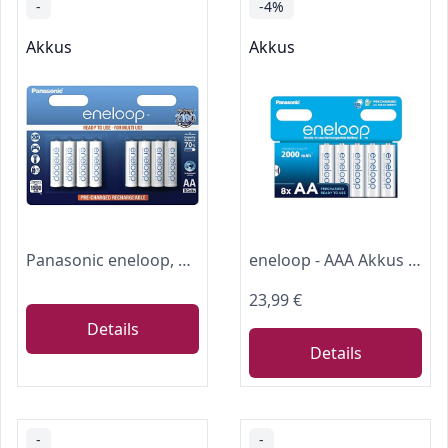
-
-4%
Akkus
Akkus
Panasonic eneloop, Ready-to-Use Ni-MH Akku, AA Mignon, 8er Pack, min. 2000 mAh, 2100 Ladezyklen, starke Leistung und geringe Selbstentladung, wiederaufladbare Akku Batterien
eneloop - AAA Akkus Wiederaufladbar (8 Stück) - 2000 mAh NiMH Batterien
23,99 €
Details
Details
-
-