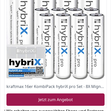
kraftmax 16er KombiPack hybriX pro Set - 8X Mignon AA + 8X Micro AAA Hybrid Akkus in Box
Jetzt zum Angebot