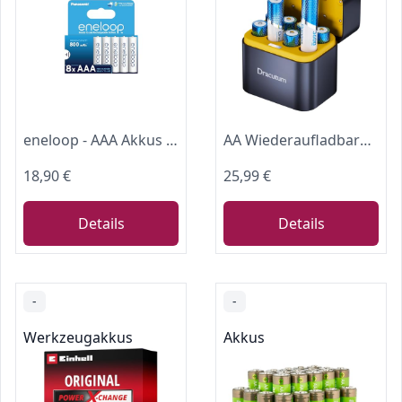
eneloop - AAA Akkus Wiederaufladbar (8 Stück) - 800 mAh NiMH Batterien
AA Wiederaufladbare Lithium Akkus 8 Pack mit Ladegerät, 1.5V 3600mWh Hohe Kapazität Wiederaufladbare AA Akkus, 2000 Zyklen Lang anhaltende Li-Ion Doubel A Batterien
18,90 €
25,99 €
Details
Details
-
-
Werkzeugakkus
Akkus