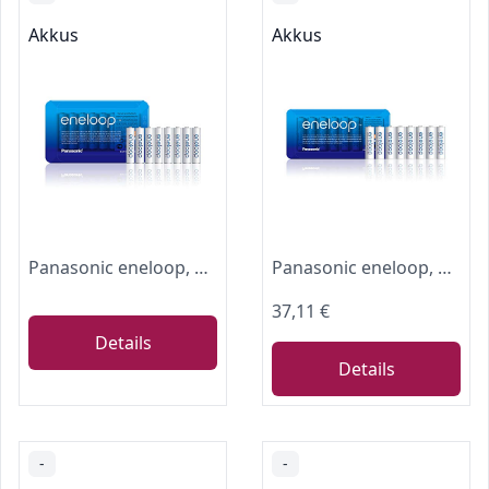
Akkus
Akkus
Panasonic eneloop, Ready-to-Use Ni-MH Akku, AAA Micro, 8er Pack, Storage Case, min. 750 mAh, 2100 Ladezyklen, starke Leistung, wiederaufladbare Akku Batterie
Panasonic eneloop, Ready-to-Use NI-MH Akku, AA Mignon, 8er Pack, Storage Case, min. 1900 mAh, 2100 Ladezyklen, Starke Leistung, wiederaufladbare Akku Batterien
37,11 €
Details
Details
-
-