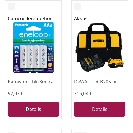
-
-
Camcorderzubehör
Akkus
Panasonic bk-3mcca8ba wiederaufladbar Akku - wiederaufladbar Batterien (Universal, AA, Nickel Metall Hydrid, weiß, Blister)
DeWALT DCB205 nicht wiederaufladbare Batterie – nicht wiederaufladbare Batterien
52,03 €
316,04 €
Details
Details