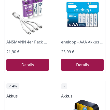
ANSMANN 4er Pack Li-Ion Akku Mignon AA 1800mAh mit USB-C Ladeanschluss
eneloop - AAA Akkus Wiederaufladbar (8 Stück) - 2000 mAh NiMH Batterien
21,90 €
23,99 €
Details
Details
-14%
-
Akkus
Akkus