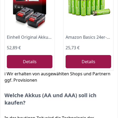
Einhell Original Akku-Twinpack PXC 18 V 4,0 Ah
Amazon Basics 24er-Pack wiederaufladbare AA-NiMH-Batterien mit hoher Kapazität, 2400 mAh, 1,2 V, bis zu 400-mal aufladbar, vorgeladen
52,89 €
25,73 €
Details
Details
ℹ️ Wir erhalten von ausgewählten Shops und Partnern
ggf. Provisionen
Welche Akkus (AA und AAA) soll ich
kaufen?