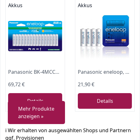
Akkus
Akkus
Panasonic BK-4MCCA16FA eneloop AAA 2100 Cycle NI-MH vorgeladene wiederaufladbare Batterien, 16 Stück
Panasonic eneloop, Ready-to-Use NI-MH Akku, AA Mignon, 4er Pack, Storage Case, min. 1900 mAh, 2100 Ladezyklen, Starke Leistung, wiederaufladbare Akku Batterien
69,72 €
21,90 €
Details
Details
Mehr Produkte
anzeigen »
ℹ️ Wir erhalten von ausgewählten Shops und Partnern
ggf. Provisionen