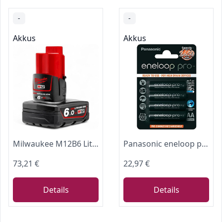
-
-
Akkus
Akkus
Milwaukee M12B6 Lithium-Akku, wiederaufladbar, kabellos, 12 V, 6,0 Ah, Rot
Panasonic eneloop pro, Ready-to-Use Ni-MH Akku, AA Mignon, 4er Pack, min. 2500 mAh, 500 Ladezyklen, mit extrastarker Leistung und geringer Selbstentladung
73,21 €
22,97 €
Details
Details