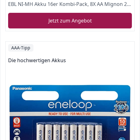
EBL NI-MH Akku 16er Kombi-Pack, 8X AA Mignon 2300mAh + 8X AAA Micro 800mAh, 1200 Ladezyklen
Jetzt zum Angebot
AAA-Tipp
Die hochwertigen Akkus