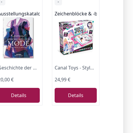
-
-
Ausstellungskataloge
Zeichenblöcke & -bücher
Geschichte der Mode: Vom 18. bis zum 20. Jahrhundert (Bibliotheca Universalis)
Canal Toys - Style 4 Ever - Light-Up Fashion Studio - leuchtendes Modestudio - zeichnen - malen - stylen - 35 Accessoires - 20 Modelle & Schablonen - kreatives Spiel ab 6 Jahren - OFG 303
20,00 €
24,99 €
Details
Details