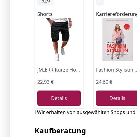
-24%
-
Shorts
Karriereförderun
JMIERR Kurze Hosen Herren Baumwolle Cargo Shorts Herren Sommer Freizeithose mit Taschen Schwarz XL
Fashion Stylistin – Level up yo
22,93 €
24,60 €
Details
Details
ℹ️ Wir erhalten von ausgewählten Shops und
Kaufberatung