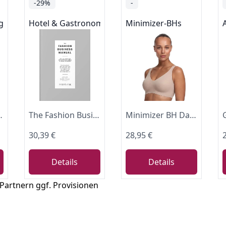
-29%
-
g & berufliche Weiterbildung
Hotel & Gastronomie
Minimizer-BHs
ur Fashion Mindset
The Fashion Business Manual: An Illustrated Guide to Building a Fashion Brand
Minimizer BH Damen ohne Bügel nahtlos mit Breiten Trägern
30,39 €
28,95 €
Details
Details
 Partnern ggf. Provisionen