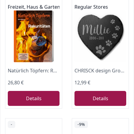
Freizeit, Haus & Garten
Regular Stores
Natürlich Töpfern: Rakuritäten
CHRISCK design Großer Herz Grabstein Hund o. Katze aus Schiefer mit Gravur - klein bis groß - Tier Gedenkstein in Herzform mit Motiven - Grabschmuck wetterfest - imprägnierte Grabplatte Tiergrab
26,80 €
12,99 €
Details
Details
-
-9%