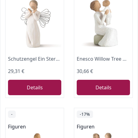
Schutzengel Ein Stern wacht über Dir / Bright Star von Willow Tree
Enesco Willow Tree Grandmother Figurine
29,31 €
30,66 €
Details
Details
-
-17%
Figuren
Figuren