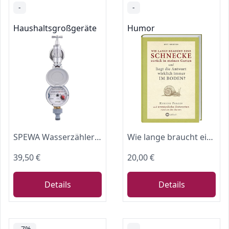
-
-
Haushaltsgroßgeräte
Humor
SPEWA Wasserzähler Garten frostgeschützt | Wasseruhr Garten geeicht 2026 | 4-tlg. Modell
Wie lange braucht eine Schnecke zurück in meinen Garten?: Kuriose Fragen und erstaunliche Antworten rund um den Garten. Über 100 praktische Tipps zu ... & Früchte, Erde, Klima und Gartenarbeit.
39,50 €
20,00 €
Details
Details
-7%
-