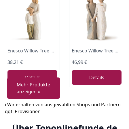
Enesco Willow Tree Mother and Son Figurine
Enesco Willow Tree My Sister My Friend Figurine
38,21 €
46,99 €
Details
Details
Mehr Produkte
anzeigen »
ℹ️ Wir erhalten von ausgewählten Shops und Partnern
ggf. Provisionen
Über Toponlinefunde.de