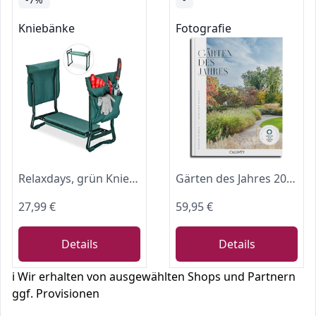
Kniebänke
Fotografie
Relaxdays, grün Kniebank, weiches Kniekissen, 2 Taschen, klappbar, Kniehilfe Gartenarbeit, bis 150 kg, HBT 50x60x27,5cm, EVA, Gartenbank
Gärten des Jahres 2026: Die 50 schönsten Privatgärten
27,99 €
59,95 €
Details
Details
ℹ️ Wir erhalten von ausgewählten Shops und Partnern
ggf. Provisionen