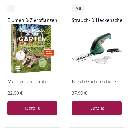
-
-5%
Blumen & Zierpflanzen
Strauch- & Heckenschere
Mein wilder, bunter Garten – Einfach naturnah gärtnern: Für mehr Artenvielfalt im Naturgarten: ökologische Lebensräume gestalten, gefährdete Arten schützen und insektenfreundliche Pflanzen auswählen
Bosch Gartenschere EasyShear
22,00 €
37,99 €
Details
Details