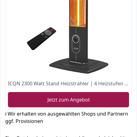
ICQN 2300 Watt Stand Heizstrahler | 4 Heizstufen mit Fernbedienung | Kohlenstoff Infrarotstrahler für Innen- & Außenbereich | Terrassenstrahler | Digitalanzeige (Standard 2300W)
Jetzt zum Angebot
ℹ️ Wir erhalten von ausgewählten Shops und Partnern
ggf. Provisionen