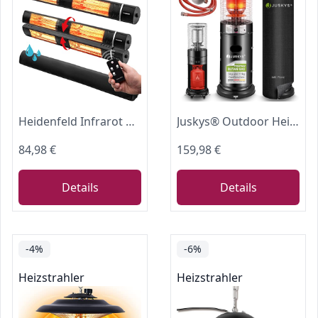
Heidenfeld Infrarot Heizstrahler IH110 | Inkl. Fernbedienung | 3000 Watt
Juskys® Outdoor Heizstrahler Cuna mit 11 kW Gas-Brenner - Heizpilz Terrassenheizer mit Gas für Terrasse Balkon und Garten - für 5 und 11 kg Gasflaschen
84,98 €
159,98 €
Details
Details
-4%
-6%
Heizstrahler
Heizstrahler