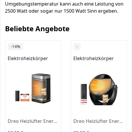
Umgebungstemperatur kann auch eine Leistung von
2500 Watt oder sogar nur 1500 Watt Sinn ergeben.
Beliebte Angebote
-14%
-
Elektroheizkörper
Elektroheizkörper
Dreo Heizlüfter Energiesparend Klein, 1500W Heizung Elektrisch mit Thermostat, 70° Oszillierend Elektroheizung, PTC Keramik Heizlüfter Leise, ECO-Modus, 12-Std-Timer, Überhitzungs- & Kippschutz
Dreo Heizlüfter Energiesparend Klein, Leiser 1500W Tragbar Heizlüfter mit Fernbedienung, Thermostat, 60° Neigbar, 8 Sicherheitsfunktionen, PTC-Keramik,12-Std-Timer, 3 Modus 3 Geschwindigkeit, Schwarz