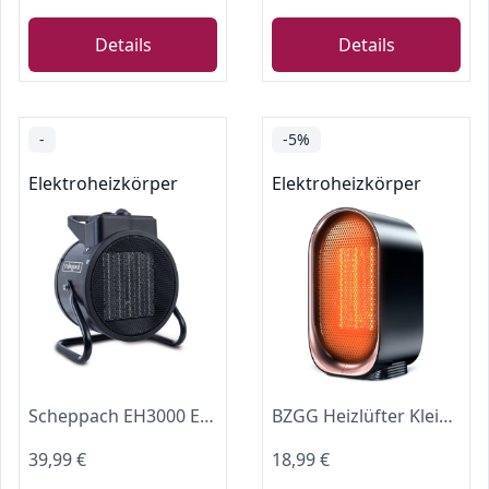
Details
Details
-
-5%
Elektroheizkörper
Elektroheizkörper
Scheppach EH3000 Elektro Heizer 3000W 2000W stufenlos | 320 m³/h
BZGG Heizlüfter Klein Energiesparend, 1000W PTC Keramik Heizung mit Überhitzungs- und Kippschutz, Tragbare Leise Elektroheizung für Arbeitszimmer Schlafzimmer, Schwarz
39,99 €
18,99 €