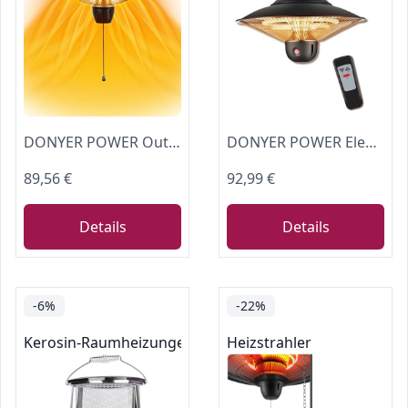
DONYER POWER Outdoor Heizungen für Garten Terrasse Heizungen Halogenheizung 800W & 2000W Elektrische Heizung für Gewächshaus Zelt
DONYER POWER Elektrische Außenheizungen für Garten Terrassenstrahler mit Fernbedienung Halogenstrahler Deckenmontage 800W/1200W/2000W Gewächshaus Infrarotheizungen
89,56 €
92,99 €
Details
Details
-6%
-22%
Kerosin-Raumheizungen
Heizstrahler