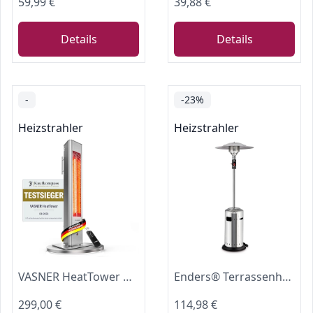
59,99 €
39,88 €
Details
Details
-
-23%
Heizstrahler
Heizstrahler
VASNER HeatTower Wärmestrahler – Infrarot Standheizstrahler 2500 Watt - Heizstrahler Terrasse elektrisch 4 Heizstufen - Elektro Heizstrahler Outdoor - Terrassenstrahler Infrarot inkl. Fernbedienung
Enders® Terrassenheizer Elegance Eco Green 2.0, 6kW, 50mbar #5351
299,00 €
114,98 €