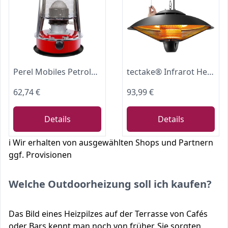
Perel Mobiles Petroleumheizgerät 2600W, tragbarer Kerosinofen für außen und Camping, Docht-Heizung, 4,6L Tank, 18 Stunden Laufzeit, stromlose Notheizung, energiesparende Outdoor-Heizung
tectake® Infrarot Heizstrahler hängend, Deckenheizung, Infrarotstrahler Lampe zum Aufhängen an Decke, outdoor und indoor Infrarotheizung, Heizung elektrisch, Deckenheizstrahler für Terrasse
62,74 €
93,99 €
Details
Details
ℹ️ Wir erhalten von ausgewählten Shops und Partnern
ggf. Provisionen
Welche Outdoorheizung soll ich kaufen?
Das Bild eines Heizpilzes auf der Terrasse von Cafés
oder Bars kennt man noch von früher. Sie sorgten