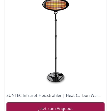
SUNTEC Infrarot-Heizstrahler | Heat Carbon Wärmestrahler für Terrasse | Strahlwasser-Schutz (Night Sun)
Jetzt zum Angebot