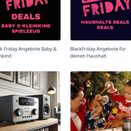
ck Friday Angebote Baby &
BlackFriday Angebote für
nkind
deinen Haushalt