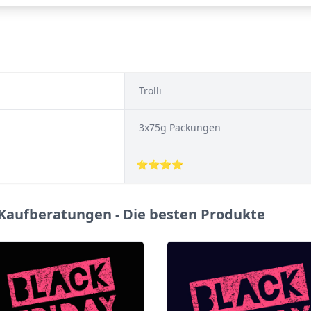
ㅤ Trolli
ㅤ 3x75g Packungen
⭐⭐⭐⭐
 Kaufberatungen - Die besten Produkte