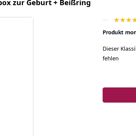
box zur Geburt + Beißring
Produkt mom
Dieser Klass
fehlen