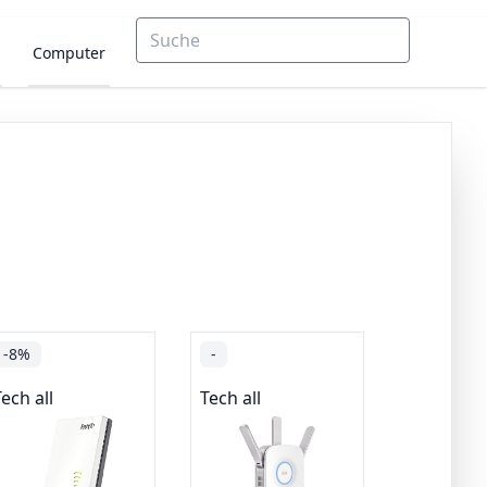
Computer
-8%
-
ech all
Tech all