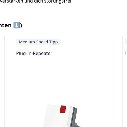
verstärken und dich störungsfrei
nten ⬇️)
Medium-Speed-Tipp
Plug-In-Repeater