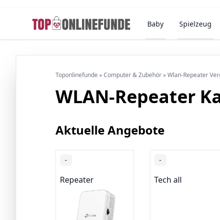
Baby
Spielzeug
Toponlinefunde
»
Computer & Zubehör
»
Wlan-Repeater Ver
WLAN-Repeater K
Aktuelle Angebote
-
-
Repeater
Tech all