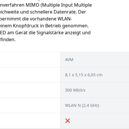
verfahren MIMO (Multiple Input Multiple
Reichweite und schnellere Datenrate. Der
r übernimmt die vorhandene WLAN-
 einem Knopfdruck in Betrieb genommen.
 LED am Gerät die Signalstärke anzeigt und
 finden.
AVM
8,1 x 5,15 x 6,65 cm
300 Mbit/s
WLAN N (2,4 GHz)
❌