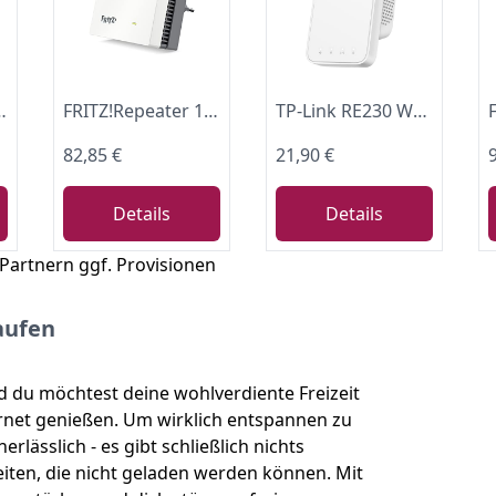
ung | Wi-Fi 4 bis zu 600 MBit/s
FRITZ!Repeater 1200 AX | WLAN Mesh Erweiterung | Wi-Fi 6 bis zu 3 GBit/s
TP-Link RE230 WLAN Verstärker Repeater AC750 (433MBit/s 5GHz + 300MBit/s 2,4GHz, WLAN Verstärker, App Steuerung, Signalstärkeanzeige, kompatibel zu Allen WLAN Router, AP Modus) weiß
82,85 €
21,90 €
Details
Details
 Partnern ggf. Provisionen
aufen
 du möchtest deine wohlverdiente Freizeit
rnet genießen. Um wirklich entspannen zu
lässlich - es gibt schließlich nichts
Seiten, die nicht geladen werden können. Mit