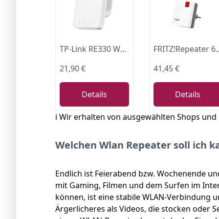
TP-Link RE330 WLAN Verstärker Repeater 𝐀𝐂𝟏𝟐𝟎𝟎 (867MBit/s 5GHz + 300MBit/s 2,4GHz, WLAN Verstärker, App Steuerung, Signalstärkeanzeige, kompatibel zu Allen WLAN Geräten, AP Modus)
FRITZ!Repeater 600 | WLAN Mesh Erweiter
21,90 €
41,45 €
Details
Details
ℹ️ Wir erhalten von ausgewählten Shops und
Welchen Wlan Repeater soll ich k
Endlich ist Feierabend bzw. Wochenende und
mit Gaming, Filmen und dem Surfen im Inte
können, ist eine stabile WLAN-Verbindung uner
Ärgerlicheres als Videos, die stocken oder 