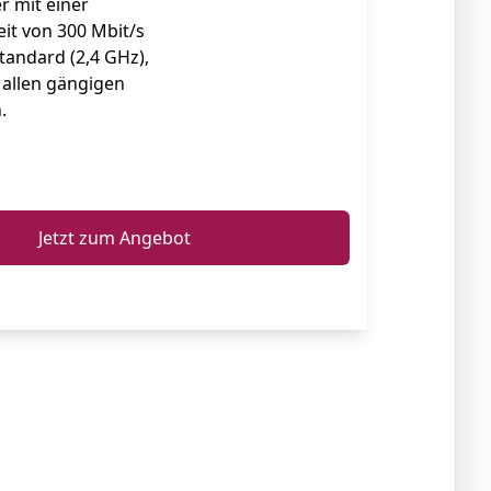
 mit einer
it von 300 Mbit/s
andard (2,4 GHz),
 allen gängigen
.
ℹ️
Jetzt zum Angebot