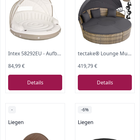
Intex 58292EU - Aufblasbare Lounge, Liegeinsel Canopy Island, 78 x 59 Zoll
tectake® Lounge Muschel Sonneninsel Outdoor wetterfest, Gartenmuschel, Sonnenliege 2 Personen und mehr, multifunktionales Terrasse oder Balkon Möbel, Gartenliege wetterfest - Natur
84,99 €
419,79 €
Details
Details
-
-6%
Liegen
Liegen