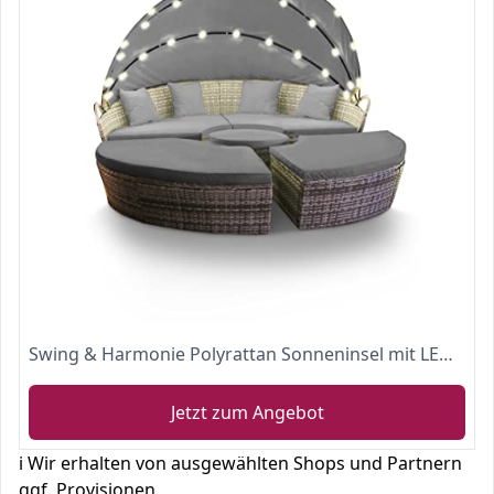
Swing & Harmonie Polyrattan Sonneninsel mit LED Beleuchtung + Solarmodul inklusive Abdeckcover Rattan (210cm, Grau)
Jetzt zum Angebot
ℹ️ Wir erhalten von ausgewählten Shops und Partnern
ggf. Provisionen