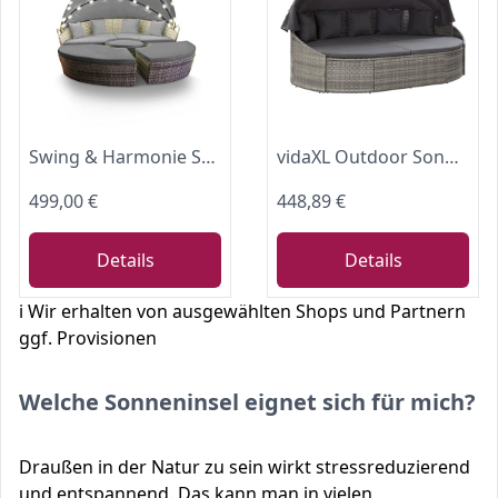
Swing & Harmonie Sonneninsel - Poly Rattan Lounge - mit LED Beleuchtung - Hochwertige Garten-Couch - Outdoor-Chill-Lounge - Couchliege Garten - Sunbed - (210cm, Grau)
vidaXL Outdoor Sonneninsel mit Dach Gartenliege Liege Insel Gartenmöbel Lounge Sitzgruppe Gartenmuschel Sonnenliege Poly Rattan Grau
499,00 €
448,89 €
Details
Details
ℹ️ Wir erhalten von ausgewählten Shops und Partnern
ggf. Provisionen
Welche Sonneninsel eignet sich für mich?
Draußen in der Natur zu sein wirkt stressreduzierend
und entspannend. Das kann man in vielen