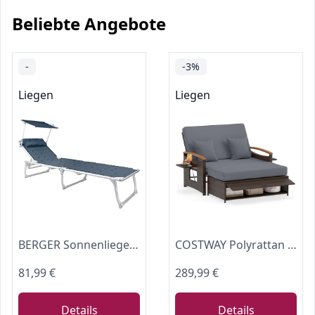
Beliebte Angebote
-
-3%
Liegen
Liegen
BERGER Sonnenliege mit Dach | Klappbare Campingliege mit 5-Fach Verstellbarer Rückenlehne & Kopfpolster | Wetterfeste Gartenliege aus Aluminium, schnelltrocknend & belastbar bis 120 kg
COSTWAY Polyrattan Sonnenliege, Gartenliege mit Verstellbarer Rückenlehne
81,99 €
289,99 €
Details
Details