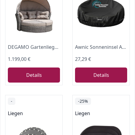
DEGAMO Gartenliege Sonneninsel Marbella, Alu, Halbrund, Grau Bicolor
Awnic Sonneninsel Abdeckung Wasserdicht 420D Oxford Stoff, Abdeckplane Sonneninsel Rund Winterfest mit Klettverschluss & Gummizug, Schutzhülle für Sonneninsel Liegeinsel Ø190x90/48cm
1.199,00 €
27,29 €
Details
Details
-
-25%
Liegen
Liegen