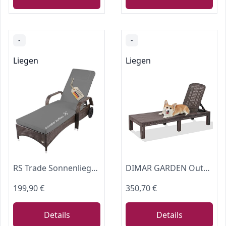
-
-
Liegen
Liegen
RS Trade Sonnenliege Gartenliege Toscana Wetterfest mit Rollen – Polyrattan Rattan Liege Outdoor mit Armlehne, Verstellbare Relaxliege für Garten, Terrasse, Balkon, braun mit Grauer Auflage & Kissen
DIMAR GARDEN Outdoor-Chaiselonge, Pool-Lounge-Stuhl, wasserdicht, Mokka
199,90 €
350,70 €
Details
Details