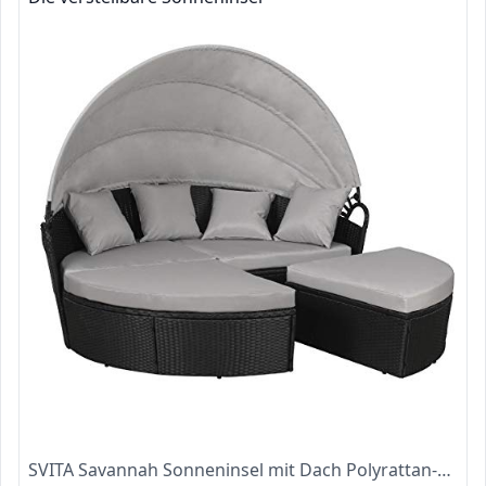
SVITA Savannah Sonneninsel mit Dach Polyrattan-Lounge Gartenmuschel Rattanmöbel Gartenliege Schwarz