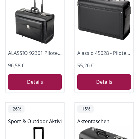
ALASSIO 92301 Pilotenkoffer Silvana - Rollkoffer mit 17 Zoll Laptopfach
Alassio 45028 - Pilotenkoffer GENOVA, aus strapazierfähigem Lederimitat, ca. 46 x 35 x 20,5 cm, schwarz
96,58 €
55,26 €
Details
Details
-26%
-15%
Sport & Outdoor Aktivitäten
Aktentaschen