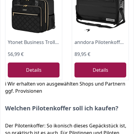
Ytonet Business Trolley Damen, Laptop Trolley, Aktenkoffer mit Rollen
anndora Pilotenkoffer Businesskoffer TSA Schlösser Aluminium Oberfläche Schwarz
56,99 €
89,95 €
Details
Details
ℹ️ Wir erhalten von ausgewählten Shops und Partnern
ggf. Provisionen
Welchen Pilotenkoffer soll ich kaufen?
Der Pilotenkoffer: So ikonisch dieses Gepäckstück ist,
so praktisch ist es auch. Für Pilotinnen und Piloten