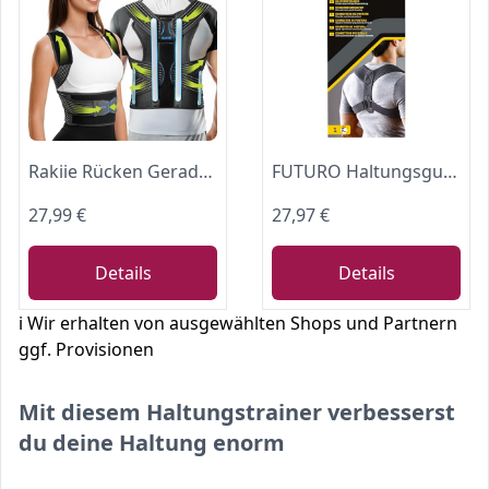
Rakiie Rücken Geradehalter, Rückenstützgürtel Haltungskorrektur Damen Herren, Haltungstrainer Rückengurt mit Gepolsterten Schulterpolstern und Riemen unter den Achseln, Schwarz Größe M: 90-105 CM
FUTURO Haltungsgurt, Rückengurt, Verstellbar (71,1-121,9 cm) – Fördert eine Richtige Körperhaltung, Bequem und Atmungsaktiv, Unauffällig unter Kleidung, für Alltag und Büro, Passt Männern und Frauen
27,99 €
27,97 €
Details
Details
ℹ️ Wir erhalten von ausgewählten Shops und Partnern
ggf. Provisionen
Mit diesem Haltungstrainer verbesserst
du deine Haltung enorm