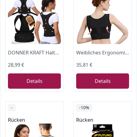
DONNER KRAFT Haltungskorrektur Herren Damen: Back Posture Corrector Haltung Korrektur Gurt für Herren und Damen - Verstellbare und Atmungsaktive Haltungstrainer + Ebook Leitfaden (XL)
Weibliches Ergonomisches Design Haltungskorrektor Für Frauen Haltungstrainer Rückenstütze Bruststütze Verschenken Sie 1 STÜCKE Brustgurt,Black-L
28,99 €
35,81 €
Details
Details
-
-10%
Rücken
Rücken