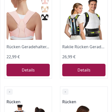
Rücken Geradehalter, Verstellbare Schultergurt Haltungskorrektur Damen für Clavicle Unterstützung und die Bereitstellung von Schmerzlinderung von Nacken, Schulter und oberen Rücken (S/M)
Rakiie Rücken Geradehalter, Rückenstützgürtel Haltungskorrektur Damen Herren, Haltungstrainer Rückengurt mit Gepolsterten Schulterpolstern und Riemen unter den Achseln, Orange Größe M
22,99 €
26,99 €
Details
Details
-
-
Rücken
Rücken