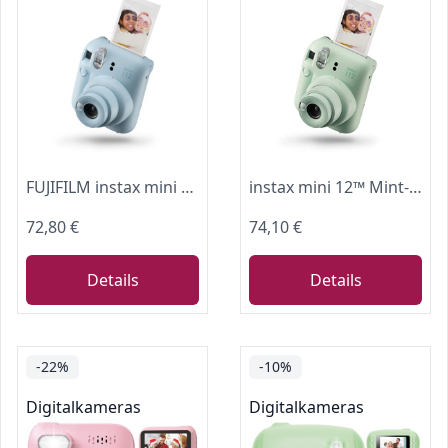
FUJIFILM instax mini 12™ Sofortbildkamera für Erwachsene | Kamera mit Sofortdruck für farbige Erinnerungen zum Anfassen – Selfiespiegel, Nahaufnahmemodus & automatische Belichtung | Pastel Blue
instax mini 12™ Mint-Green
72,80 €
74,10 €
Details
Details
-22%
-10%
Digitalkameras
Digitalkameras