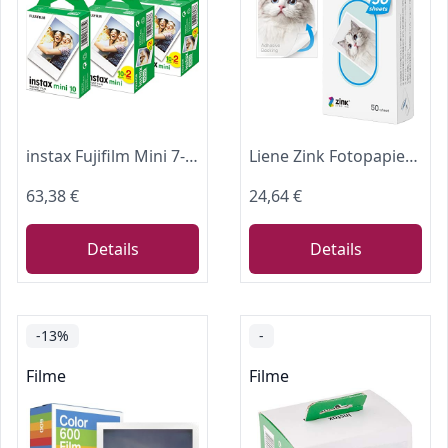
instax Fujifilm Mini 7-8-9-11-25-70-90 Filme, 50 Stück
Liene Zink Fotopapier 2x3''(50 Stück), kompatibel mit Liene Pearl K100 Mini Fotodrucker, 50x76mm Premium Fotopapier mit Selbstklebender Rückseite, Sofortbildfilm
63,38 €
24,64 €
Details
Details
-13%
-
Filme
Filme