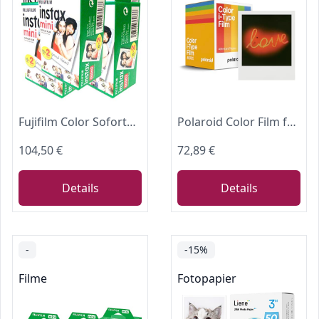
Fujifilm Color Sofortbildkamera (100 Fotos) Instax Mini
Polaroid Color Film für i-Type - x40 Filmpaket
104,50 €
72,89 €
Details
Details
-
-15%
Filme
Fotopapier