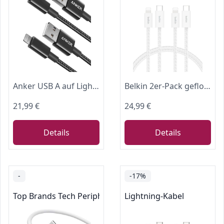
Anker USB A auf Lightning Kabel Premium Nylon MFi [2 Stück, 1,8m]
Belkin 2er-Pack geflochtenes USB-C Ladekabel mit Lightning Connector 1,5 m, biegsames, flexibles Schnellladekabel, Lightning kabel für iPhone 14 und ältere Modelle, iPad 9. Gen. und AirPods – Weiß
21,99 €
24,99 €
Details
Details
-
-17%
Top Brands Tech Peripherals
Lightning-Kabel