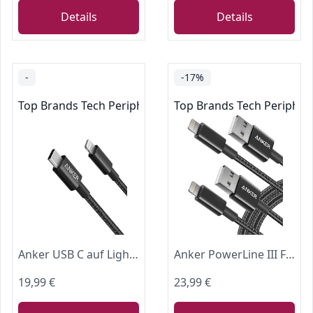
Details
Details
-
-17%
Top Brands Tech Peripherals
Top Brands Tech Peripher
Anker USB C auf Lightning Ladekabel MFi New Nylon PD [1,8m, Schwarz]
Anker PowerLine III Flow USB C auf Lightning Kabel Silikagel MFi [1,8m]
19,99 €
23,99 €