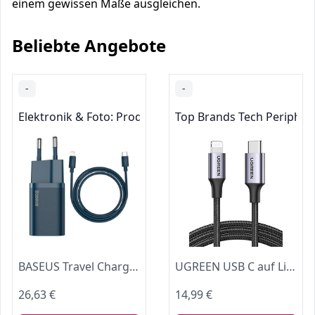
einem gewissen Maße ausgleichen.
Beliebte Angebote
-
-
Elektronik & Foto: Produkte mit Umwelt-Label
Top Brands Tech Peripher
BASEUS Travel Charger Set Super SI 1C QC (mit Simple Wisdom Kabel Typ C auf Lightning 1 m) 20 W Blau (TZCCSUP-B03)
UGREEN USB C auf Lightning Kabel MFi Zertifiziert USB C Lightning Ladekabel
26,63 €
14,99 €