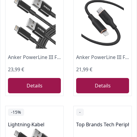
Anker PowerLine III Flow USB C auf Lightning Kabel Silikagel MFi [1,8m]
Anker PowerLine III Flow USB C Lightning Kabel Silikagel MFi [1,8m]
23,99 €
21,99 €
Details
Details
-15%
-
Lightning-Kabel
Top Brands Tech Peripher