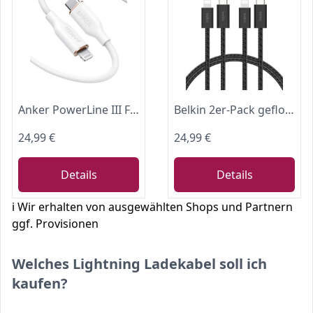
Anker PowerLine III Flow USB C Lightning Kabel Silikagel MFi [1,8m]
Belkin 2er-Pack geflochtenes USB-C Ladekabel mit Lightning Connector 1,5 m, biegsames, flexibles Schnellladekabel, Lightning kabel für iPhone 14 und ältere Modelle, iPad 9. Gen. und AirPods – Schwarz
24,99 €
24,99 €
Details
Details
ℹ️ Wir erhalten von ausgewählten Shops und Partnern
ggf. Provisionen
Welches Lightning Ladekabel soll ich
kaufen?