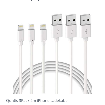
Quntis 3Pack 2m iPhone Ladekabel