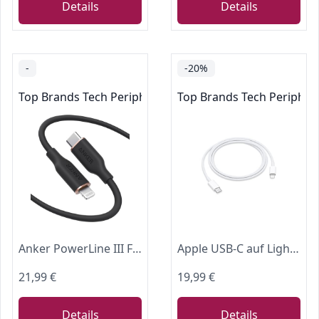
Details
Details
-
-20%
Top Brands Tech Peripherals
Top Brands Tech Peripher
Anker PowerLine III Flow USB C Lightning Kabel Silikagel MFi [1,8m]
Apple USB‑C auf Lightning Kabel (1 m)
21,99 €
19,99 €
Details
Details