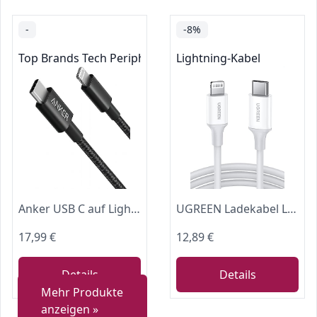
-
-8%
Top Brands Tech Peripherals
Lightning-Kabel
Anker USB C auf Lightning Ladekabel MFi New Nylon PD [1m, Schwarz]
UGREEN Ladekabel Lightning zu Typ-C 1m weiß
17,99 €
12,89 €
Details
Details
Mehr Produkte
anzeigen »