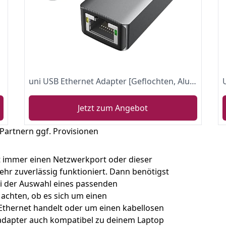
uni USB Ethernet Adapter [Geflochten, Aluminiumlegierung, Treiberfrei], USB 3.0 auf RJ45 LAN Adapter, Gigabit Netzwerkadapter für MacBook, Surface Pro, Windows 10/8.1/8/7, XP, Vista, Mac/Linux usw.
Jetzt zum Angebot
 Partnern ggf. Provisionen
t immer einen Netzwerkport oder dieser
ehr zuverlässig funktioniert. Dann benötigst
ei der Auswahl eines passenden
achten, ob es sich um einen
hernet handelt oder um einen kabellosen
adapter auch kompatibel zu deinem Laptop