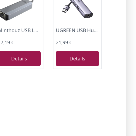
Minthouz USB LAN Adapter,5G Ethernet Adapter,Aluminium RJ45 USB C auf Netzwerkadapter für Dell/HP/Mac,Thunderbolt 4/3 LAN Ethernet Stecker mit 10G Spec für NAS Windows, MAC, Linux
UGREEN USB Hub Ethernet Adapter Gigabit LAN Adapter mit 3 USB 3.0 Ports 1000 Mbps USB Netzwerkadapter mit Alugehäuse, geflochtenem Kabel Plug & Play auf Windows 11/10/ 8, Mac OS
27,19 €
21,99 €
Details
Details