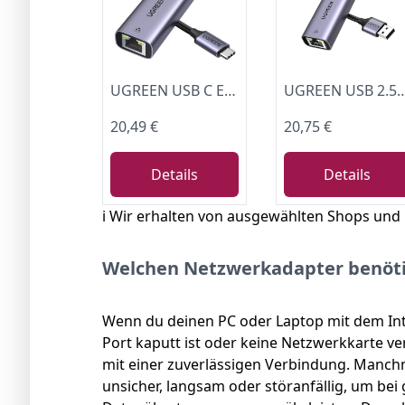
UGREEN USB C Ethernet Adapter 2.5G USB C auf LAN Adapter Netzwerkadapter
UGREEN USB 2.5G LAN Adapter Ethernet Adapter USB 3.0 auf RJ45 2500Mbps Gigabit Netzwerkadapter auf Aluminium kompatibel 
20,49 €
20,75 €
Details
Details
ℹ️ Wir erhalten von ausgewählten Shops und
Welchen Netzwerkadapter benöti
Wenn du deinen PC oder Laptop mit dem Int
Port kaputt ist oder keine Netzwerkkarte ve
mit einer zuverlässigen Verbindung. Manch
unsicher, langsam oder störanfällig, um bei