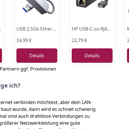
mit Laptop, PC unter Windows 11/10/8, macOS usw.
USB 2,5Gb Ethernet Adapter, USB 3.0 auf RJ45 2.5GbE LAN Netzwerk Adapter, 2500/1000/100/10 Mbps Gigabit Ethernet Internet Adapter für MacOS, Windows, Linux, PC, NAS, Laptop, Tablet, PVE Server
HP USB-C-zu-RJ45-Netzwerkadapter mit Status-LED, Schwarz
24,99 €
22,79 €
Details
Details
 Partnern ggf. Provisionen
ge ich?
ernet verbinden möchtest, aber dein LAN-
rbaut wurde, dann wird es schnell schwierig
mal sind auch drahtlose Verbindungen zu
 größerer Netzwerkleistung eine gute