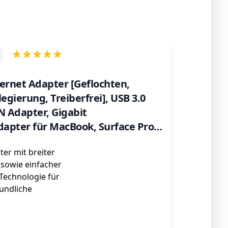
ernet Adapter [Geflochten,
gierung, Treiberfrei], USB 3.0
N Adapter, Gigabit
apter für MacBook, Surface Pro,
8.1/8/7, XP, Vista, Mac/Linux usw.
er mit breiter
 sowie einfacher
Technologie für
eundliche