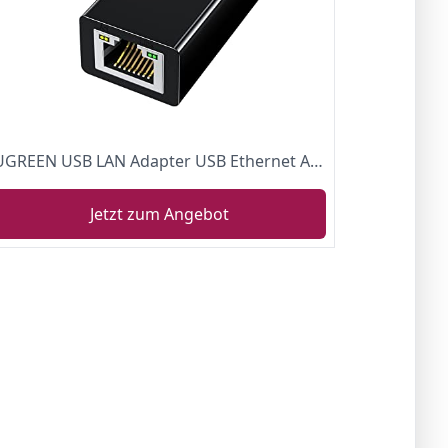
UGREEN USB LAN Adapter USB Ethernet Adapter USB zu RJ45 480/100Mbps Netzwerkadapter kompatibel mit MacBook, Surface Pro, Mi Box 3/S unter Windows 11/10/8.1/8/7, Linux, Mac OS (Schwarz)
Jetzt zum Angebot