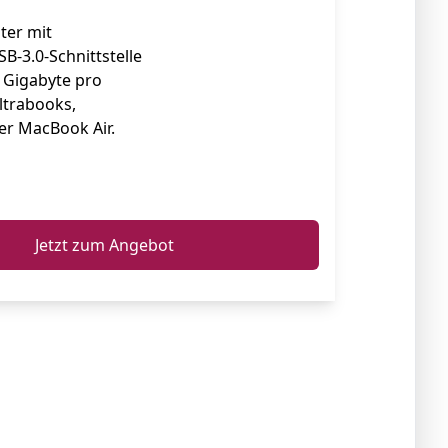
ter mit
B-3.0-Schnittstelle
f Gigabyte pro
ltrabooks,
r MacBook Air.
ℹ️
Jetzt zum Angebot