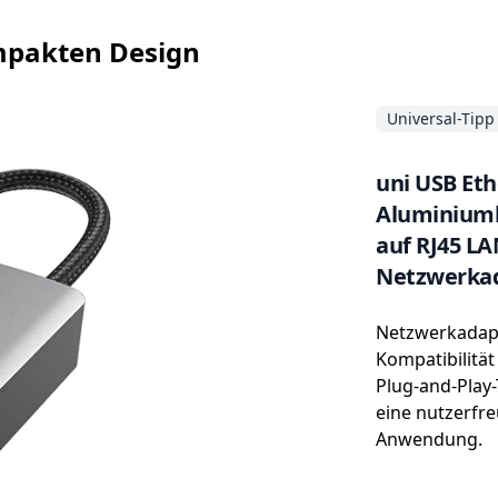
mpakten Design
Universal-Tipp
uni USB Eth
Aluminiumle
auf RJ45 LA
Netzwerkad
Windows 10/
Netzwerkadapt
Kompatibilität
Plug-and-Play-
eine nutzerfr
Anwendung.