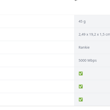
45 g
2,49 x 19,2 x 1,5 c
Rankie
5000 Mbps
✅
✅
✅