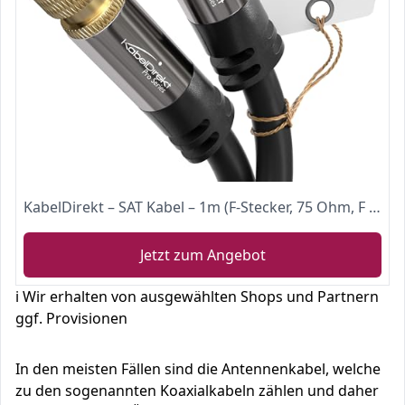
KabelDirekt – SAT Kabel – 1m (F-Stecker, 75 Ohm, F Stecker Koaxialkabel geeignet für TV, HDTV, Radio, DVB-T, DVB-C, DVB-S, DVB-S2) – PRO Series
Jetzt zum Angebot
ℹ️ Wir erhalten von ausgewählten Shops und Partnern
ggf. Provisionen
In den meisten Fällen sind die Antennenkabel, welche
zu den sogenannten Koaxialkabeln zählen und daher