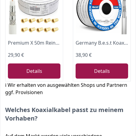
Premium X 50m Reines Kupfer Profi Koaxialkabel Vollkupfer 135dB 4-fach geschirmt - 4K 1080p FULL HD HDTV SAT Antennenkabel für TV DVB-S/S2 DVB-C DVB-T2 - inkl. 10x F-Stecker mit Dichtring Wetterschutz
Germany B.e.s.t Koaxialkabel 100 M SAT-Kabel | 4K Ultra HD | Class A+ | DVB-S/S2 DVB-C DVB-T BK Anlagen | 5Fach Geschirmt | 135dB
29,90 €
38,90 €
Details
Details
ℹ️ Wir erhalten von ausgewählten Shops und Partnern
ggf. Provisionen
Welches Koaxialkabel passt zu meinem
Vorhaben?