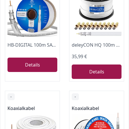
HB-DIGITAL 100m SAT Koaxialkabel 135dB 4-fach geschirmt 8K 4K UHD inkl. 10x F-Stecker – Antennenkabel für DVB-S2 DVB-C2 DVB-T2 TV SAT – CCS Innenleiter – Weiß
deleyCON HQ 100m SAT Koaxialkabel 130dB 4-fach, 10 F-Stecker
35,99 €
Details
Details
-
-
Koaxialkabel
Koaxialkabel