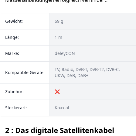
Massenanbindungen erfolgreich verhindert.
Gewicht:
69 g
Länge:
1 m
Marke:
deleyCON
TV, Radio, DVB-T, DVB-T2, DVB-C,
Kompatible Geräte:
UKW, DAB, DAB+
Zubehör:
❌
Steckerart:
Koaxial
2 : Das digitale Satellitenkabel