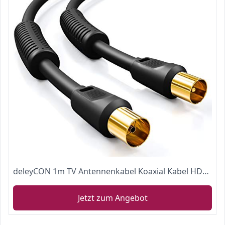
deleyCON 1m TV Antennenkabel Koaxial Kabel HDTV 4-fach Schirmung 2x Ferritkern Mantelstromfilter DVB-T DVB-T2 Radio DAB - Schwarz
Jetzt zum Angebot