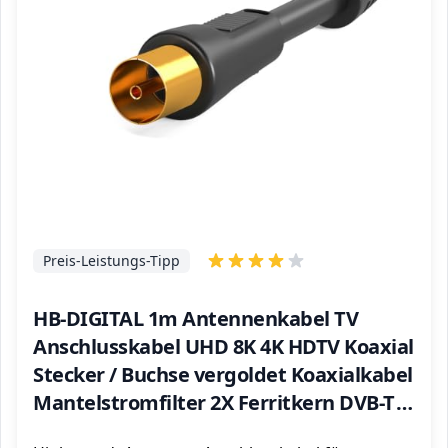
Preis-Leistungs-Tipp
HB-DIGITAL 1m Antennenkabel TV
Anschlusskabel UHD 8K 4K HDTV Koaxial
Stecker / Buchse vergoldet Koaxialkabel
Mantelstromfilter 2X Ferritkern DVB-T
DVB-T2 DVB-C DVB-C2 Radio DAB DAB+