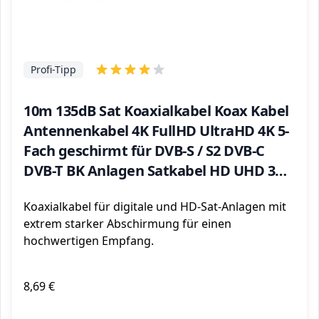
Profi-Tipp
10m 135dB Sat Koaxialkabel Koax Kabel
Antennenkabel 4K FullHD UltraHD 4K 5-
Fach geschirmt für DVB-S / S2 DVB-C
DVB-T BK Anlagen Satkabel HD UHD 3D
ARLI verlegekabel 5 Fach schirmung 135
Koaxialkabel für digitale und HD-Sat-Anlagen mit
dB CCS
extrem starker Abschirmung für einen
hochwertigen Empfang.
8,69 €
ℹ️