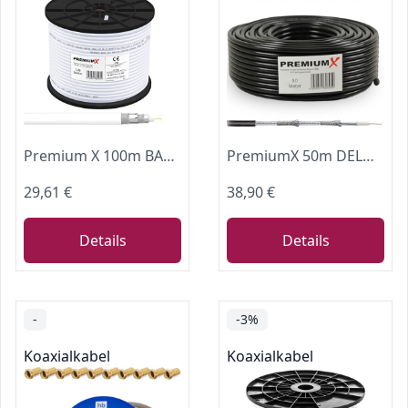
Premium X 100m BASIC Koaxialkabel 135dB 4-fach SAT Antennenkabel Koax-Kabel DVB-S / S2 DVB-C DVB-T BK Anlagen RG6 Satellitenkabel 10x F-Stecker
PremiumX 50m DELUXE PRO Koaxial Kabel Schwarz 135dB 5-Fach geschirmt reines Kupfer SAT Antennenkabel 10x F-Stecker
29,61 €
38,90 €
Details
Details
-
-3%
Koaxialkabel
Koaxialkabel