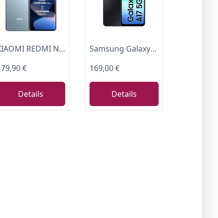
XIAOMI REDMI Note 15 Smartphone 8+256GB, 6000mAh 108MP Kamera Gletscherblau
Samsung Galaxy A17 5G AI Smartphone, KI-Handy mit Android, Dünner 7,5-mm-Rahmen, 50-MP-Kamera, 128 GB Speicher, 4 GB RAM, 5.000-mAh-Akku, Black, 2,5 Jahre Herstellergarantie [Exklusiv auf Amazon]
179,90 €
169,00 €
Details
Details