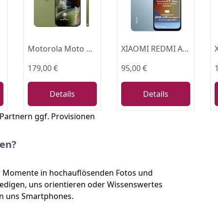
Display
Motorola Moto g67 5G Smartphone 50-MP-Kamera 4-256 GB Nile
XIAOMI REDMI A7 Pro Smartphone 4+ 64GB, 6000mAh, 13MP Kamera, Mist Blue
179,00 €
95,00 €
Details
Details
 Partnern ggf. Provisionen
fen?
wir Momente in hochauflösenden Fotos und
ledigen, uns orientieren oder Wissenswertes
fen uns Smartphones.