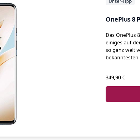
Unser-Tipp
OnePlus 8 
Das OnePlus 8
einiges auf de
so ganz weit 
bekanntesten H
349,90 €