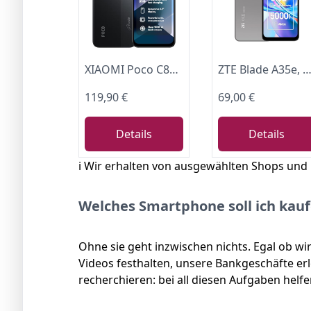
XIAOMI Poco C85 Smartphone 6+128GB, 6000mAh Akku, 50MP Kamera, Schwarz
ZTE Blade A35e, Android-Handy，Smartphone ohne Vertrag: 2GB+64GB Speicher, Silvery Gray, 5000 mAh Batterie & 6.52" HD+
119,90 €
69,00 €
Details
Details
ℹ️ Wir erhalten von ausgewählten Shops und
Welches Smartphone soll ich kau
Ohne sie geht inzwischen nichts. Egal ob 
Videos festhalten, unsere Bankgeschäfte er
recherchieren: bei all diesen Aufgaben hel