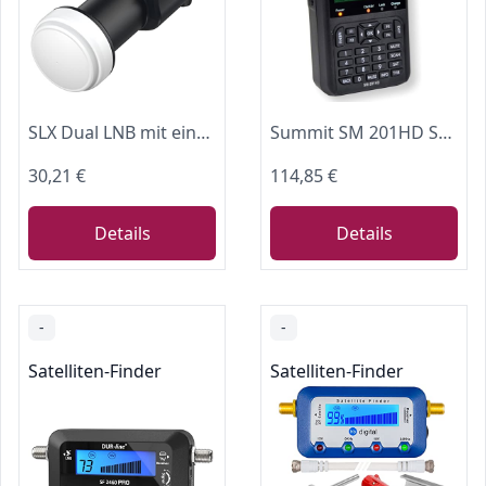
SLX Dual LNB mit eingebautem Signalfinder, 4K Satellit HD 2 Ausgänge KU Band Universal für Sky HD/Freesat HD
Summit SM 201HD Satelliten Messgerät I Sat Finder für DVB-S/S2 I Digital
30,21 €
114,85 €
Details
Details
-
-
Satelliten-Finder
Satelliten-Finder