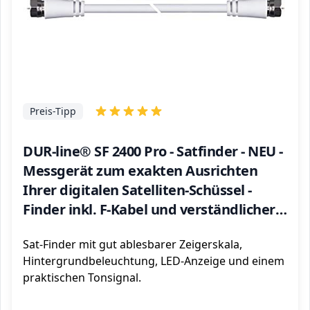
Preis-Tipp
DUR-line® SF 2400 Pro - Satfinder - NEU -
Messgerät zum exakten Ausrichten
Ihrer digitalen Satelliten-Schüssel -
Finder inkl. F-Kabel und verständlicher
Anleitung in verschiedenen Sprachen
Sat-Finder mit gut ablesbarer Zeigerskala,
(de/en/fr/es)
Hintergrundbeleuchtung, LED-Anzeige und einem
praktischen Tonsignal.