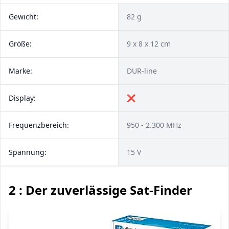
Gewicht:
82 g
Größe:
9 x 8 x 12 cm
Marke:
DUR-line
Display:
❌
Frequenzbereich:
950 - 2.300 MHz
Spannung:
15 V
2 : Der zuverlässige Sat-Finder