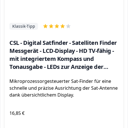
Klassik-Tipp
CSL - Digital Satfinder - Satelliten Finder
Messgerät - LCD-Display - HD TV-fähig -
mit integriertem Kompass und
Tonausgabe - LEDs zur Anzeige der
Receiver Einstellungen - auch für Astra
Mikroprozessorgesteuerter Sat-Finder für eine
19.2 digital
schnelle und präzise Ausrichtung der Sat-Antenne
dank übersichtlichem Display.
16,85 €
ℹ️