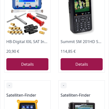
HB-Digital XXL SAT Installationsset: digitaler Sat-Finder mit Display + Abisolierer + Montageschlüssel + Aufdrehhilfe + 8X F-Stecker vergoldet + 2X Verbinder + 4X Gummitülle Wetterschutz Werkzeugset
Summit SM 201HD Satelliten Messgerät I Sat Finder für DVB-S/S2 I Digital
20,90 €
114,85 €
Details
Details
-
-
Satelliten-Finder
Satelliten-Finder