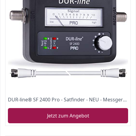
DUR-line® SF 2400 Pro - Satfinder - NEU - Messgerät zum exakten Ausrichten Ihrer digitalen Satelliten-Schüssel - Finder inkl. F-Kabel und verständlicher Anleitung in verschiedenen Sprachen (de/en/fr/es)
Jetzt zum Angebot