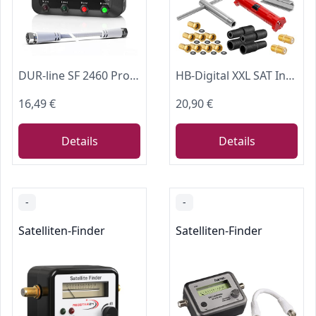
DUR-line SF 2460 Pro - Digital Satfinder - präzises Messgerät zum Ausrichten Ihrer Satelliten-Schüssel - Satelliten-Finder inkl. F-Kabel, Tonsignal, LCD Display, Satellitenerkennung, Astra, Hotbird
HB-Digital XXL SAT Installationsset: digitaler Sat-Finder mit Display + Abisolierer + Montageschlüssel + Aufdrehhilfe + 8X F-Stecker vergoldet + 2X Verbinder + 4X Gummitülle Wetterschutz Werkzeugset
16,49 €
20,90 €
Details
Details
-
-
Satelliten-Finder
Satelliten-Finder