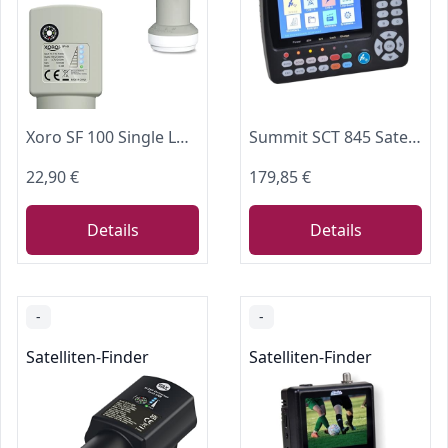
Xoro SF 100 Single LNB mit Satfinder & Kompass, für Camping & Wohnmobil
Summit SCT 845 Satelliten Messgerät I Sat Finder für DVB-S/S2, DVB-T/T2
22,90 €
179,85 €
Details
Details
-
-
Satelliten-Finder
Satelliten-Finder