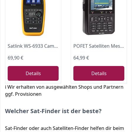
Satlink WS-6933 Camping Satfinder HD DVB-S + DVB-S2 8PSK SAT Messgerät EU
POFET Satelliten Messgerät Sat Finder, Satelliten-Finder-Signalmessgerät, mit 3.5in LCD Display Daten Digitales Satellitensignal Finder Meter
69,90 €
64,99 €
Details
Details
ℹ️ Wir erhalten von ausgewählten Shops und Partnern
ggf. Provisionen
Welcher Sat-Finder ist der beste?
Sat-Finder oder auch Satelliten-Finder helfen dir beim