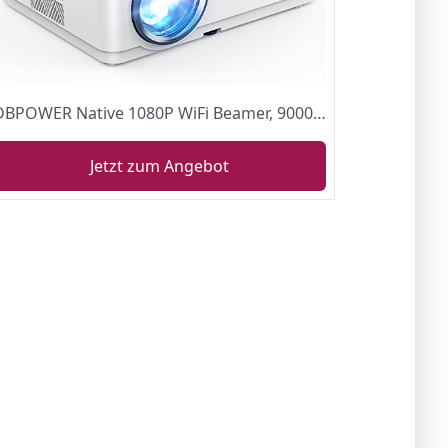
DBPOWER Native 1080P WiFi Beamer, 9000LM Full HD Heimkino-Beamer, 250" Dispaly Video-Beamer mit Keystone-Zoom, Tragbarer Bluetooh Projektor mit Tragetasche, kompatibel mit Smartphone, TV-Stick, HDMI
Jetzt zum Angebot