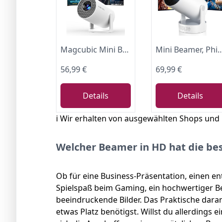
Magcubic Mini Beamer Projektor 4K Unterstützt Android 14, WiFi 6 BT 5.4
Mini Beamer, Philoent Smart Projektor 4K/1080P Unterstützt Neueste Apps WiFi 6 Bluetooth 5.4 Auto Screen Trapezkorrektur Niedriges Rauschen, U
56,99 €
69,99 €
Details
Details
ℹ️ Wir erhalten von ausgewählten Shops und
Welcher Beamer in HD hat die bes
Ob für eine Business-Präsentation, einen 
Spielspaß beim Gaming, ein hochwertiger B
beeindruckende Bilder. Das Praktische daran
etwas Platz benötigst. Willst du allerdings e