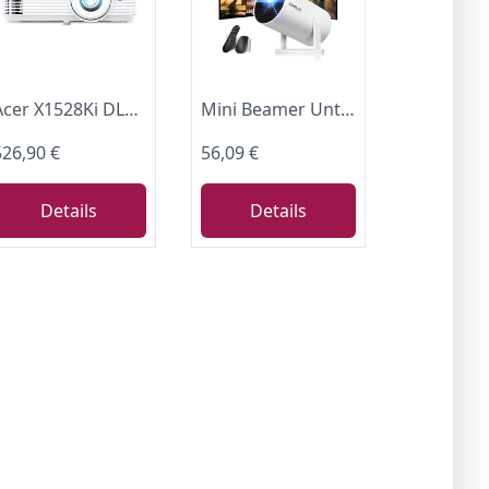
Acer X1528Ki DLP Beamer (Full HD (1.920 x 1.080 Pixel) 5.200 ANSI Lumen, 10.000:1 Kontrast, 3D, Keystone, 1x 3 Watt Lautsprecher, HDMI (HDCP)) weiß, Home Cinema/Business
Mini Beamer Unterstützt 4K 1080P 2026 Neuer Tragbarer Projektor mit 5G WiFi 6 und BT 5.4, Beamer Klein Projektor mit Automatische Trapezialkorrektur 180 ° Drehung für HDMI/Tv Stick/USB/Laptop, Weiß
526,90 €
56,09 €
Details
Details