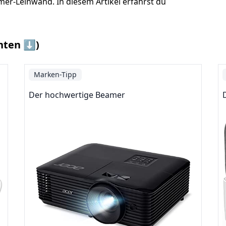
mer-Leinwand. In diesem Artikel erfährst du
nten ⬇️)
Marken-Tipp
Der hochwertige Beamer