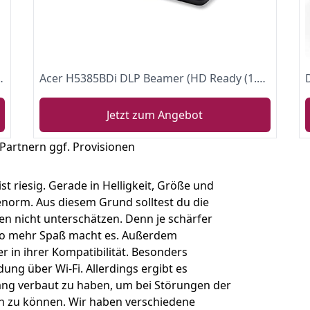
Display, 90000 Stunden LCD Beamer kompatibel mit HDMI/USB/SD/AV/VGA
Acer H5385BDi DLP Beamer (HD Ready (1.280 x 720 Pixel) 4.000 ANSI Lumen, 20.000:1 Kontrast, 3D, Keystone, 3 Watt Lautsprecher, HDMI (HDCP), Audio Anschluss) Home Cinema
Jetzt zum Angebot
 Partnern ggf. Provisionen
t riesig. Gerade in Helligkeit, Größe und
enorm. Aus diesem Grund solltest du die
en nicht unterschätzen. Denn je schärfer
sto mehr Spaß macht es. Außerdem
in ihrer Kompatibilität. Besonders
dung über Wi-Fi. Allerdings ergibt es
ng verbaut zu haben, um bei Störungen der
n zu können. Wir haben verschiedene