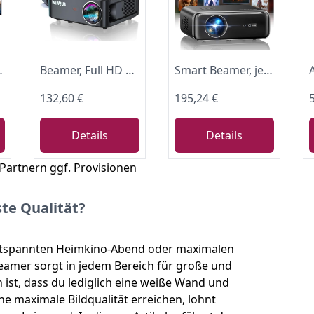
ltrakurzdistanzbeamer bietet großes Bild im kleinen Raum
Beamer, Full HD 1080P 1200 ANSI Lumen 5G WiFi Bluetooth Beamer Heimkino 4K Unterstützung, LED Video Outdoor 300 '' Display, kompatibel mit Fire Stick,Smartphone,PS5 Projektor
Smart Beamer, jetzt mit Netflix, Dolby Audio, WiMiUS 1300 ANSI Autofokus/6D Trapezkorrektur Led Beamer 4K Heimkino Unterstützt, WiFi Bluetooth Full HD 1080P Outdoor Deckenmontage Projektor für Handy
132,60 €
195,24 €
Details
Details
 Partnern ggf. Provisionen
te Qualität?
entspannten Heimkino-Abend oder maximalen
eamer sorgt in jedem Bereich für große und
 ist, dass du lediglich eine weiße Wand und
ine maximale Bildqualität erreichen, lohnt