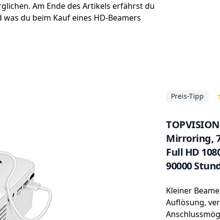
lichen. Am Ende des Artikels erfährst du
nd was du beim Kauf eines HD-Beamers
Preis-Tipp
TOPVISION 
Mirroring,
Full HD 108
90000 Stun
HDMI/USB/
Kleiner Beame
Auflösung, ve
Anschlussmögl