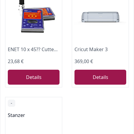
ENET 10 x 45?? Cutter Klingen Plotter + Klingenhalter für CB09 Graphtec Schneideplotter
Cricut Maker 3
23,68 €
369,00 €
Details
Details
-
Stanzer