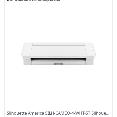
Silhouette America SILH-CAMEO-4-WHT-5T Silhouette Cameo 4 Schneideplotter