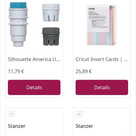
Silhouette America Universalstiftehalter für Silhouette Cameo 4 und Portrait 3, Grau/Weiß/Blau, C1
Cricut Insert Cards | Prinzessin | 8,9 cm x 12,4 cm Größe R10 | 42-Pack | Zur Verwendung Card Matte, princess
11,79 €
25,89 €
Details
Details
-
-
Stanzer
Stanzer