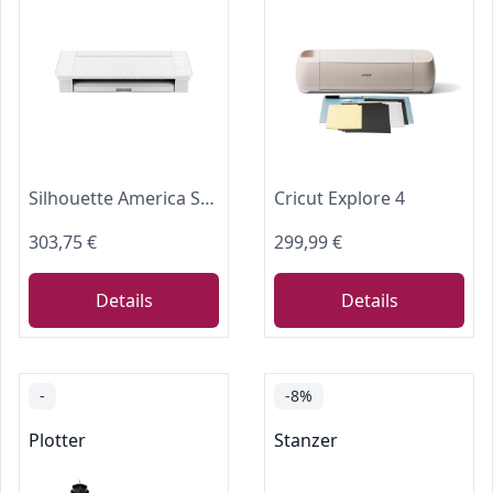
Silhouette America SILH-CAMEO-4-WHT-5T Silhouette Cameo 4 Schneideplotter, Weiß, 30,5 cm Schneidebreite
Cricut Explore 4
303,75 €
299,99 €
Details
Details
-
-8%
Plotter
Stanzer