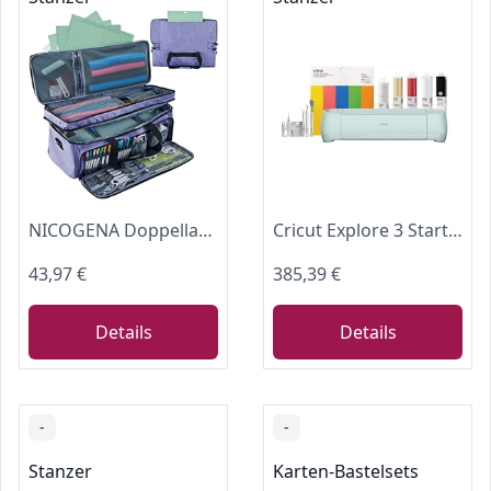
NICOGENA Doppellagige Tragetasche mit Mattenfach für Cricut und Werkzeuge
Cricut Explore 3 Starter Bundle
43,97 €
385,39 €
Details
Details
-
-
Stanzer
Karten-Bastelsets