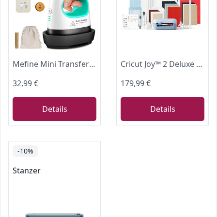
Mefine Mini Transferpresse Hitzepresse Maschine DIY Heißpresse mit 3 Heizstufen Tragbare Heat Press Machine Druckmaschine für T-Shirts, Hüte, Schuhe Taschen (Grün&Weiß)
Cricut Joy™ 2 Deluxe Bundle + Digitale Inhalte. Intelligente kompakte Schneidemaschine – perfekt für Projekte wie individuelle Karten, einfache Aufkleber & Etiketten
32,99 €
179,99 €
Details
Details
-10%
Stanzer