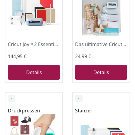
Cricut Joy™ 2 Essential Bundle + Digitale Inhalte. Intelligente kompakte Schneidemaschine – perfekt für Projekte wie individuelle Karten, einfache Aufkleber & Etiketten
Das ultimative Cricut-Buch: Das große Werk- und Ideenbuch für alle Cricut-Schneidemaschinen für Einsteiger und Fortgeschrittene.
144,95 €
24,99 €
Details
Details
-
-
Druckpressen
Stanzer