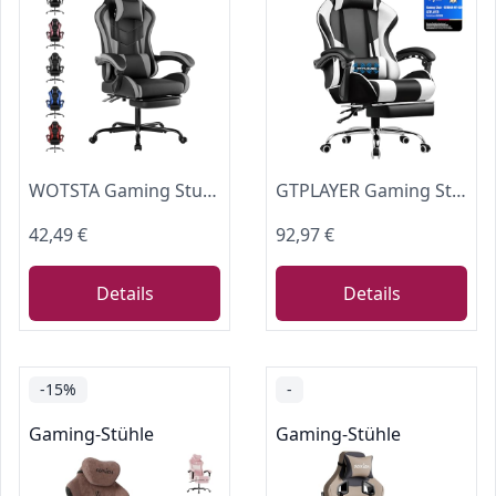
WOTSTA Gaming Stuhl mit Lendenwirbelstütze Höhenverstellbarer Gaming Sessel
GTPLAYER Gaming Stuhl Bürostuhl Massage Gaming Sessel Ergonomischer Gamer Stuhl mit Fußstütze, Massage-Lendenkissen, Gepolstert Gaming Chair, Drehsessel, 150KG, weiß
42,49 €
92,97 €
Details
Details
-15%
-
Gaming-Stühle
Gaming-Stühle