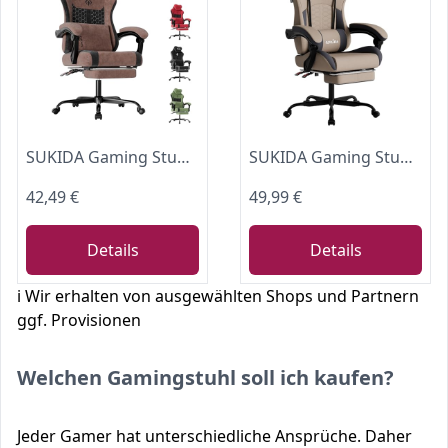
SUKIDA Gaming Stuhl, Ergonomischer Schreibtischstuhl mit Fußstütze Kopfstütze und Lendenkissen, Schreibtischstuhl mit Stoffoberfläche Hochwertiger - Stoff, braun
SUKIDA Gaming Stuhl, Ergonomischer Gaming-Stuhl mit Fußstütze, Racing Gaming Chair Kopfstütze Verstellbarer Computerstuhl Höhenverstellbar Lendenwirbelstütze für Homeoffice und Gaming Beige
42,49 €
49,99 €
Details
Details
ℹ️ Wir erhalten von ausgewählten Shops und Partnern
ggf. Provisionen
Welchen Gamingstuhl soll ich kaufen?
Jeder Gamer hat unterschiedliche Ansprüche. Daher