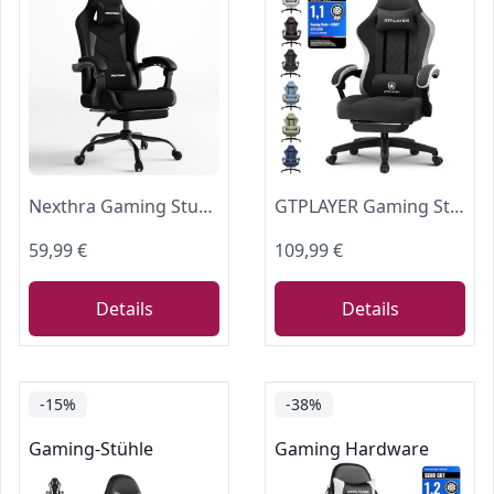
Nexthra Gaming Stuhl Ergonomisch mit Fußstütze, Gepolsterter Gamer Stuhl bis 180 kg, 150° Verstellbare Rückenlehne, Komfortabler Gamingstuhl Bürostuhl für Gaming und Büro, Schwarz
GTPLAYER Gaming Stuhl Ergonomischer Gaming Sessel Schreibtischstuhl mit Stoffoberfläche, Federsitzkissen, Verbindungsarmlehnen und Fußstütze 150KG, hellschwarz
59,99 €
109,99 €
Details
Details
-15%
-38%
Gaming-Stühle
Gaming Hardware