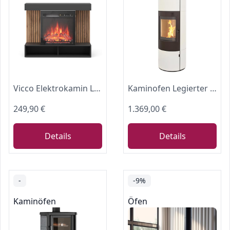
Vicco Elektrokamin Lynea, Schwarz, 100 cm
Kaminofen Legierter Stahl, München XL Stahl Creme weiß 7kw Speicherofen Panoramatür Holzofen Dauerbrand geeignet Schwedenofen 150mm Abgasstutzen selbstschließende Tür (Bauart 1)
249,90 €
1.369,00 €
Details
Details
-
-9%
Kaminöfen
Öfen