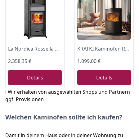
La Nordica Rossella Plus Forno 165 Speckstein Kaminofen 9,4 kW Holzofen mit Backfach Ø130 mm Rauchrohranschluss Oben externer Zuluftanschluss
KRATKI Kaminofen Rollo Holzofen BImSchV 2
2.358,35 €
1.099,00 €
Details
Details
ℹ️ Wir erhalten von ausgewählten Shops und Partnern
ggf. Provisionen
Welchen Kaminofen sollte ich kaufen?
Damit in deinem Haus oder in deiner Wohnung zu