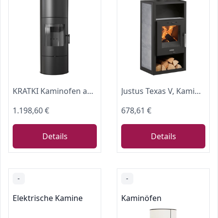
KRATKI Kaminofen aus Stahl Holzofen Rollo 7kW Ø150 BImSchV 2 EEK A schwarz
Justus Texas V, Kaminofen, Stahl Schwarz/Specksteinkeramik Grau
1.198,60 €
678,61 €
Details
Details
-
-
Elektrische Kamine
Kaminöfen