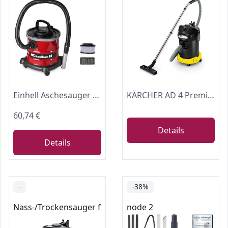
Einhell Aschesauger TC-AV 2032 DW
KÄRCHER AD 4 Premium Aschesauger und Trockensauger Beutellos Schwarz/Silber Ideal für die Reinigung von Kaminen Pelletöfen und Grills (mit Filterreinigung 17LiterMetallbehälter) 365mm x 330mm x 565mm
60,74 €
Details
Details
-
-38%
Nass-/Trockensauger für Werkstätten
node 2