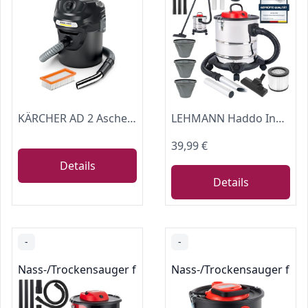
KÄRCHER AD 2 Aschesauger und Trockensauger perfekt für die Kaminreinigung und Pelletofen Reinigung (mit Filterreinigung, 14-Liter-Metallbehälter, ohne Schmutzkontakt), (L x B x H) 345 x 330 x 440 mm
LEHMANN Haddo Industriestaubsauger 2000W | Aschesauger für Kamin mit Doppelfilteranlage | Kaminsauger Ascheschlucker | Nass Trockensauger mit 20 Liter Edelstahltank, Silber
39,99 €
Details
Details
-
-
Nass-/Trockensauger für Werkstätten
Nass-/Trockensauger für 