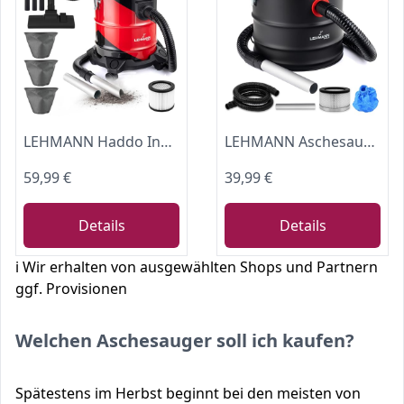
LEHMANN Haddo Industriestaubsauger 2000W | Aschesauger für Kamin mit Doppelfilteranlage | Kaminsauger Ascheschlucker | Nass Trockensauger mit 20 Liter Edelstahltank, Rot/Schwarz
LEHMANN Aschesauger 15L - Kaminsauger für hohe Temperaturen - robustem Metalltank - Waschbar HEPA-Filter im Metallgehäuse - Blasfunktion - Aschestaubsauger ideal für Kamin, Pelletofen und Grill
59,99 €
39,99 €
Details
Details
ℹ️ Wir erhalten von ausgewählten Shops und Partnern
ggf. Provisionen
Welchen Aschesauger soll ich kaufen?
Spätestens im Herbst beginnt bei den meisten von