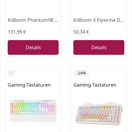
KiiBoom Phantom98 Lite 96% Kabellose Mechanische Gaming-Tastatur, VIA-Programmierbar, Cremefarbene Tastatur mit Dichtung, 8000-mAh-Akku, Hot-Swap, RGB, NKRO für Win/Mac (Klar, Mochi Schalter)
KiiBoom X Elyxirine Digitale Träume: Pastell Y2K Keycap Set, 144 Tasten MOA Profil PBT Keycaps für mechanische Tastatur, Kompatibel mit ANSI/ISO, 60%, 65%, 75%, TKL, Full-Sized Layout
131,99 €
50,34 €
Details
Details
-
-24%
Gaming-Tastaturen
Gaming-Tastaturen