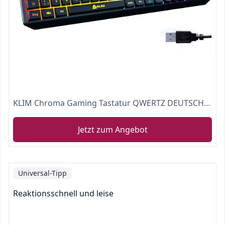
KLIM Chroma Gaming Tastatur QWERTZ DEUTSCH mit Kabel USB + Langlebig, Ergonomisch, Wasserdicht, Leise Tasten + RGB Gamer Tastatur für PC Mac Xbox One X PS4 Tastatur + Neue 2022 Version + Schwarz
Jetzt zum Angebot
Universal-Tipp
Reaktionsschnell und leise