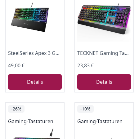
SteelSeries Apex 3 Gaming Tastatur - 10-Zonen RGB-Beleuchtung - Flüsterleise Gaming-Switches - Premium magnetische Handballenauflage - IP32 wassergeschützt - Deutsches (QWERTZ) Layout
TECKNET Gaming Tastatur 105 Tasten Membrantastatur mit Vollmetall-Gehäuse
49,00 €
23,83 €
Details
Details
-26%
-10%
Gaming-Tastaturen
Gaming-Tastaturen