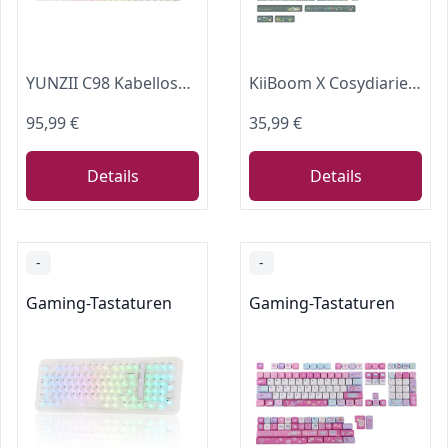
YUNZII C98 Kabellose Mechanische Tastatur (Beige, Candy Linear Switch)
KiiBoom X Cosydiaries Rainy Froggy Day Keycap Set, 143 Tasten MOA Profil Tastenkappen, PBT Custom Keycaps für mechanische Tastatur, Kompatibel mit ANSI/ISO, 60%, 65%, 75%, TKL, Full-Sized Layout
95,99 €
35,99 €
Details
Details
-
-
Gaming-Tastaturen
Gaming-Tastaturen