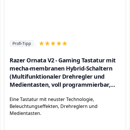
Profi-Tipp
Razer Ornata V2 - Gaming Tastatur mit
mecha-membranen Hybrid-Schaltern
(Multifunktionaler Drehregler und
Medientasten, voll programmierbar,
RGB Chroma) QWERTZ | DE-Layout,
Eine Tastatur mit neuster Technologie,
Schwarz
Beleuchtungseffekten, Drehreglern und
Medientasten.