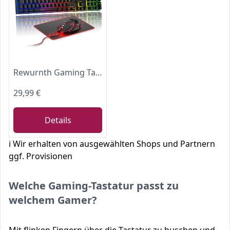
Rewurnth Gaming Tastatur und Maus Set, QWERTZ DE Layout, RGB Hintergrundbeleuchtete Kabelgebundene Tastatur, Ergonomische 4 Farbige LED Gaming Maus, Großes Mauspad, USB Plug & Play für PC PS4 Xbox
29,99 €
Details
ℹ️ Wir erhalten von ausgewählten Shops und Partnern
ggf. Provisionen
Welche Gaming-Tastatur passt zu
welchem Gamer?