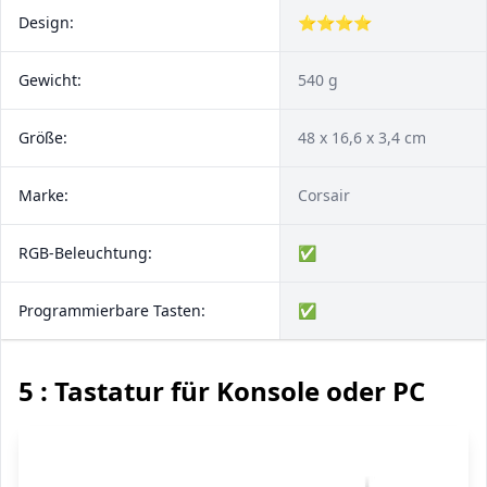
Design:
⭐⭐⭐⭐
Gewicht:
540 g
Größe:
‎48 x 16,6 x 3,4 cm
Marke:
Corsair
RGB-Beleuchtung:
✅
Programmierbare Tasten:
✅
5 : Tastatur für Konsole oder PC