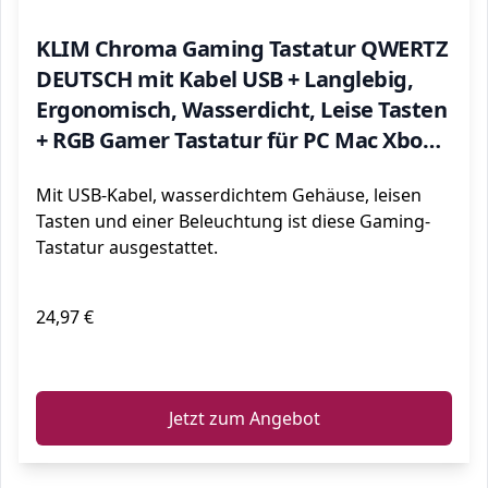
KLIM Chroma Gaming Tastatur QWERTZ
DEUTSCH mit Kabel USB + Langlebig,
Ergonomisch, Wasserdicht, Leise Tasten
+ RGB Gamer Tastatur für PC Mac Xbox
One X PS4 Tastatur + Neue 2022 Version
Mit USB-Kabel, wasserdichtem Gehäuse, leisen
+ Schwarz
Tasten und einer Beleuchtung ist diese Gaming-
Tastatur ausgestattet.
24,97 €
ℹ️
Jetzt zum Angebot