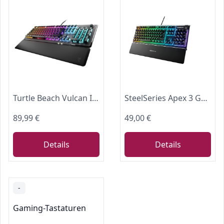
Turtle Beach Vulcan II Tactile mechanische RGB-Gaming-Tastatur DE Layout
SteelSeries Apex 3 Gaming Tastatur - 10-Zonen RGB-Beleuchtung - Flüsterleise Gaming-Switches - Premium magnetische Handballenauflage - IP32 wassergeschützt - Deutsches (QWERTZ) Layout
89,99 €
49,00 €
Details
Details
-
Gaming-Tastaturen