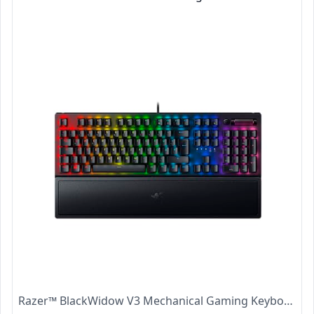
Razer™ BlackWidow V3 Mechanical Gaming Keyboard Green Switch German Layout