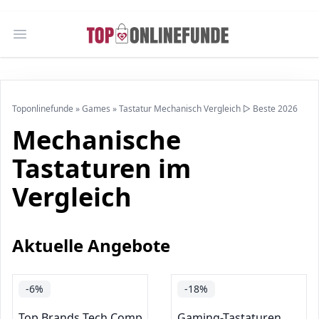
Open main menu
Toponlinefunde
»
Games
»
Tastatur Mechanisch Vergleich ▷ Beste 2026
Mechanische
Tastaturen im
Vergleich
Aktuelle Angebote
-6%
-18%
Top Brands Tech Computer Accessories
Gaming-Tastaturen