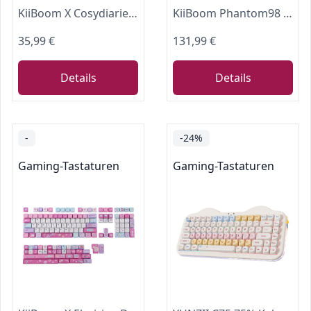
KiiBoom X Cosydiaries Rainy Froggy Day Keycap Set, 143 Tasten MOA Profil Tastenkappen, PBT Custom Keycaps für mechanische Tastatur, Kompatibel mit ANSI/ISO, 60%, 65%, 75%, TKL, Full-Sized Layout
KiiBoom Phantom98 Lite 96% Kabellose Mechanische Gaming-Tastatur, VIA-Programmierbar, Cremefarbene Tastatur mit Dichtung, 8000-mAh-Akku, Hot-Swap, RGB, NKRO für Win/Mac (Klar, Mochi Schalter)
35,99 €
131,99 €
Details
Details
-
-24%
Gaming-Tastaturen
Gaming-Tastaturen