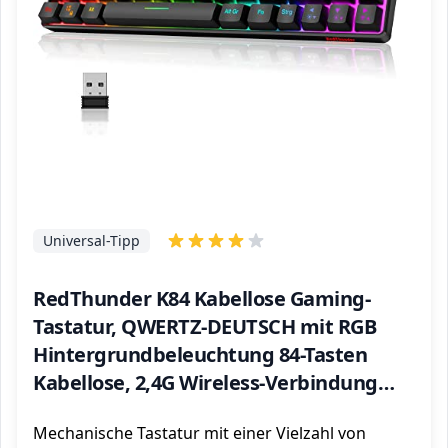
Universal-Tipp
RedThunder K84 Kabellose Gaming-
Tastatur, QWERTZ-DEUTSCH mit RGB
Hintergrundbeleuchtung 84-Tasten
Kabellose, 2,4G Wireless-Verbindung
Mechanisches Gefühl 75% Kompakt TKL
Mechanische Tastatur mit einer Vielzahl von
Tastatur für Mac/PC/Gamer