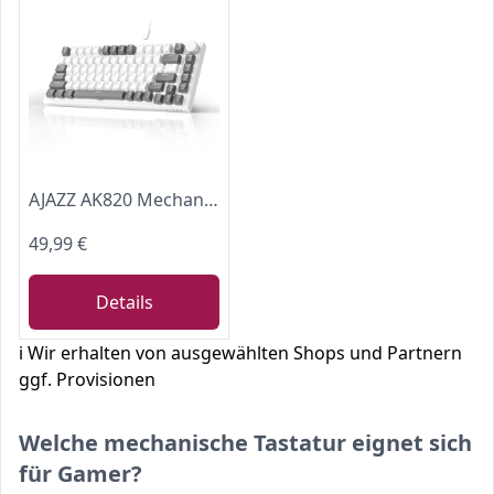
AJAZZ AK820 Mechanical Keyboard, 75% Hot Swappable Wired Keyboard with Volume Control Knob, QWERTY Layout, PBT Keycaps, Five-Layer Sound Insulation Pad, 82-Key Gaming Keyboard, Grey White
49,99 €
Details
ℹ️ Wir erhalten von ausgewählten Shops und Partnern
ggf. Provisionen
Welche mechanische Tastatur eignet sich
für Gamer?