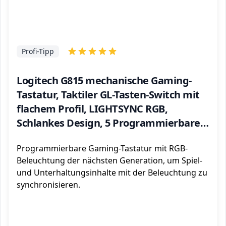
Profi-Tipp
Logitech G815 mechanische Gaming-
Tastatur, Taktiler GL-Tasten-Switch mit
flachem Profil, LIGHTSYNC RGB,
Schlankes Design, 5 Programmierbare
G-Tasten, Multimedia-Bedienelemente,
Programmierbare Gaming-Tastatur mit RGB-
Deutsches QWERTZ-Layout
Beleuchtung der nächsten Generation, um Spiel-
und Unterhaltungsinhalte mit der Beleuchtung zu
synchronisieren.
ℹ️