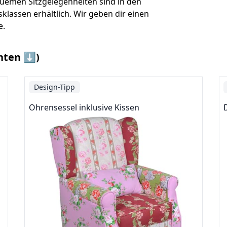
uemen Sitzgelegenheiten sind in den
lassen erhältlich. Wir geben dir einen
e.
nten ⬇️)
Design-Tipp
Ohrensessel inklusive Kissen