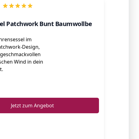
sel Patchwork Bunt Baumwollbe
hrensessel im
atchwork-Design,
r geschmackvollen
schen Wind in dein
t.
ℹ️
Jetzt zum Angebot