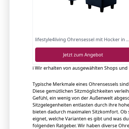
lifestyle4living Ohrensessel mit Hocker in blauem Samt bezogen | Der perfekte Polstersessel für entspannte
Jetzt zum Angebot
ℹ️ Wir erhalten von ausgewählten Shops und
Typische Merkmale eines Ohrensessels sind d
Diese gemütlichen Sitzmöglichkeiten verlei
Gefühl, ein wenig von der Außenwelt abgesch
Sitzgelegenheiten entlasten durch ihre ho
bieten dadurch maximalen Sitzkomfort. Ob s
eignet, welche Varianten es gibt und was d
folgenden Ratgeber. Wir haben diverse Ohr