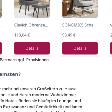
tuhl mit Metall Beinen fürs Wohnzimmer/SchlafzimmerBis 150 KG belastbar Graue
Clevich Ohrensessel mit Hocker - Lesesessel aus Chenillestoff Gemütlicher Loungesessel bis 168kg, Sessel für Wohnzimmer Wohnheim & Schlafzimmer - Grau
SONGMICS Schaukelstuhl für Schlafzimmer, Wohnzimmer, cremeweiß LYY018G101
113,04 €
93,49 €
Details
Details
 Partnern ggf. Provisionen
uemsten?
r mehr bei unseren Großeltern zu Hause.
denn je und zieren moderne Wohnzimmer,
In Hotels finden sie häufig im Lounge- und
n Extravaganz und Gemütlichkeit und laden