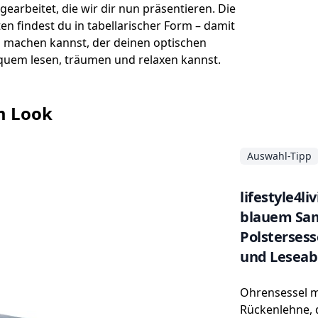
earbeitet, die wir dir nun präsentieren. Die
n findest du in tabellarischer Form – damit
g machen kannst, der deinen optischen
quem lesen, träumen und relaxen kannst.
m Look
Auswahl-Tipp
lifestyle4l
blauem Sam
Polstersess
und Leseab
Ohrensessel m
Rückenlehne, d