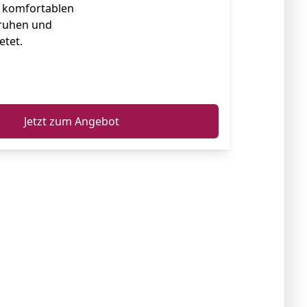
 komfortablen
sruhen und
etet.
ℹ️
Jetzt zum Angebot