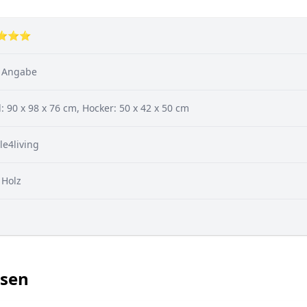
⭐⭐⭐
 Angabe
: 90 x 98 x 76 cm, Hocker: 50 x 42 x 50 cm
yle4living
 Holz
ssen