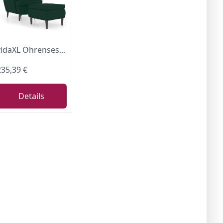
vidaXL Ohrensessel mit Hocker Dunkelgrün Samt
235,39 €
Details