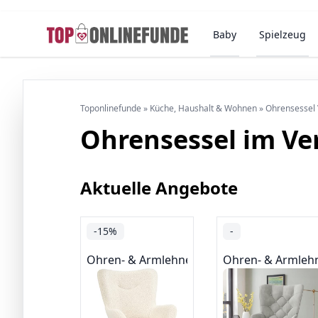
Baby
Spielzeug
Toponlinefunde
»
Küche, Haushalt & Wohnen
»
Ohrensessel 
Ohrensessel im Ve
Aktuelle Angebote
-15%
-
Ohren- & Armlehnensessel
Ohren- & Armleh