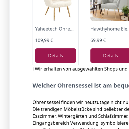
Yaheetech Ohrensessel eleganter Armsessel Polsterstuhl mit klappbare Rückenlehne Lehnsessel bis 136 kg belastbar Sessel fürs Wohnzimmer/Schlafzimmer Elfenbein
Hawthyhome Eleganter Sessel polsterstuhl Ohnzimmer Sessel Schminktisch S
109,99 €
69,99 €
Details
Details
ℹ️ Wir erhalten von ausgewählten Shops und
Welcher Ohrensessel ist am beq
Ohrensessel finden wir heutzutage nicht nu
Die trendigen Möbelstücke sind beliebter 
Esszimmer, Wintergärten und Schlafzimmer. 
Eingangsbereich Verwendung, symbolisiere