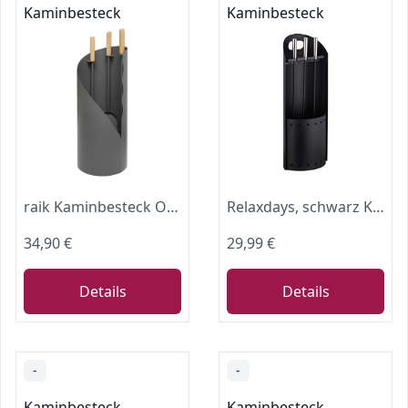
Kaminbesteck
Kaminbesteck
raik Kaminbesteck Otto 3-teilige Kamingarnitur aus Besen Schaufel Schürhaken im Ständer 64 cm Holzgriffe Stahl Grau für Kaminöfen, Feuerstelle, Küchenherd Kaminpflege
Relaxdays, schwarz Kaminbesteck modern, 4 teilige Kamingarnitur, mit Schaufel, Besen, Schürhaken und Halter, Ofenbesteck, 59 x 23,5 x 16 cm
34,90 €
29,99 €
Details
Details
-
-
Kaminbesteck
Kaminbesteck