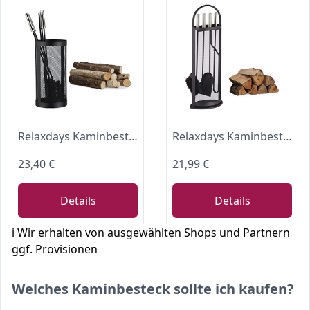
Relaxdays Kaminbesteck im Eimer, 5-tlg Kamingarnitur, Schaufel, Besen, Schürhaken, Zange u. Behälter, Kaminset, schwarz
Relaxdays Kaminbesteck modern, Kamingarnitur Set 5 teilig, Stahl, mit Halter, Schaufel, Besen, Zange und Haken, schwarz
23,40 €
21,99 €
Details
Details
ℹ️ Wir erhalten von ausgewählten Shops und Partnern
ggf. Provisionen
Welches Kaminbesteck sollte ich kaufen?