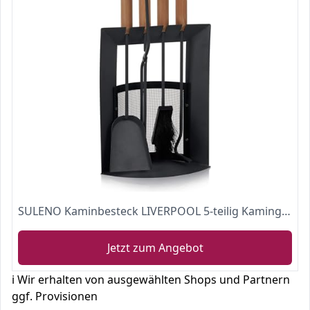
SULENO Kaminbesteck LIVERPOOL 5-teilig Kamingarnitur mit Ascheschaufel Besen Schürhaken, Kaminset & Halter, Ofenbesteck anthrazit mit Holzgriff
Jetzt zum Angebot
ℹ️ Wir erhalten von ausgewählten Shops und Partnern
ggf. Provisionen