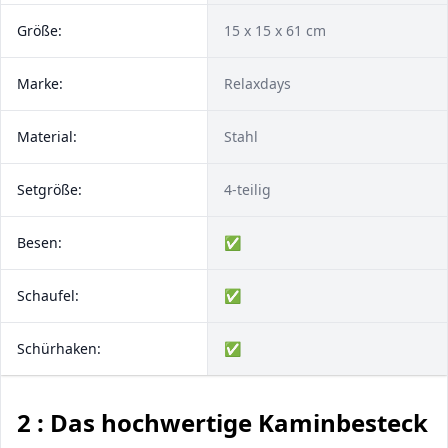
Größe:
‎15 x 15 x 61 cm
Marke:
Relaxdays
Material:
Stahl
Setgröße:
4-teilig
Besen:
✅
Schaufel:
✅
Schürhaken:
✅
2 : Das hochwertige Kaminbesteck