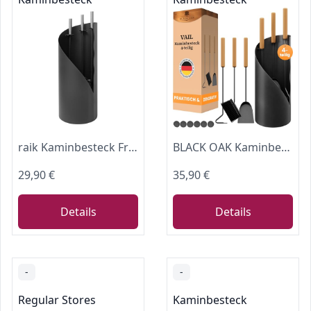
raik Kaminbesteck Fritz 3-teilig aus Stahl Kamingarnitur schwarz mit Edelstahlgriffen Schaufel Besen und Schürhaken minimalistisch und modern 61 cm
BLACK OAK Kaminbesteck VAIL 4-teilig modernes Ofenbesteck Set schwarz Stahl
29,90 €
35,90 €
Details
Details
-
-
Regular Stores
Kaminbesteck