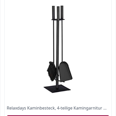
Relaxdays Kaminbesteck, 4-teilige Kamingarnitur mit Schaufel, Besen, Schürhaken & Halter, Ofenbesteck modern, schwarz, 61 x 15 x 15 cm