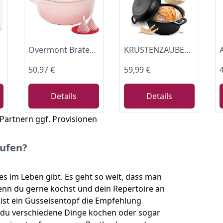
Overmont Bräter emaille Gusseisen Topf - Schmortopf 26cm backofengeeignet - mit Deckel und Kochbuch - für Küche Backen Schmoren Braten Rosa
KRUSTENZAUBER 26cm Gusseisen Topf Brot Backen für gelungenes Brot zu Hause
50,97 €
59,99 €
Details
Details
 Partnern ggf. Provisionen
aufen?
es im Leben gibt. Es geht so weit, dass man
enn du gerne kochst und dein Repertoire an
ist ein Gusseisentopf die Empfehlung
t du verschiedene Dinge kochen oder sogar