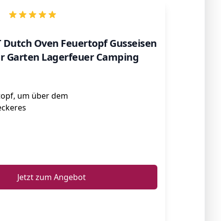
utch Oven Feuertopf Gusseisen
ür Garten Lagerfeuer Camping
topf, um über dem
eckeres
ℹ️
Jetzt zum Angebot