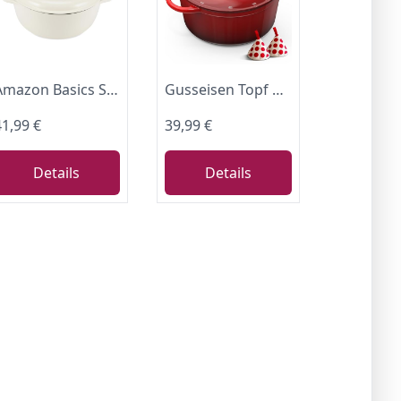
Amazon Basics Schmortopf Rund aus Emailliertem Gusseisen mit Deckel, 4,1 L, Weiß
Gusseisen Topf Brotbackform, 26cm 5L Topbooc Dutch Oven Brot Backen, Rot
41,99 €
39,99 €
Details
Details