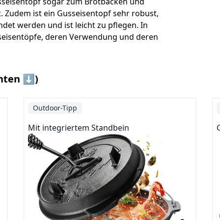
sseisentopf sogar zum Brotbacken und
. Zudem ist ein Gusseisentopf sehr robust,
det werden und ist leicht zu pflegen. In
usseisentöpfe, deren Verwendung und deren
nten ⬇️)
Outdoor-Tipp
Mit integriertem Standbein