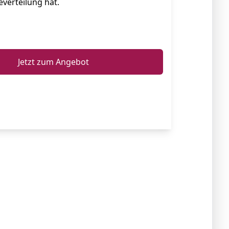
everteilung hat.
ℹ️
Jetzt zum Angebot