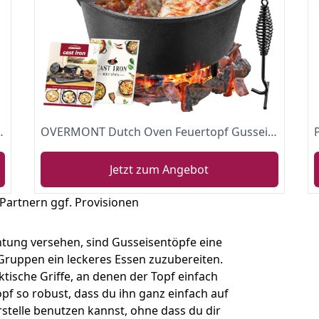
m Gusseisen, zwei Griffe, 6,62 l
OVERMONT Dutch Oven Feuertopf Gusseisen Kochtopf für Garten Lagerfeuer Camping Größe M
Jetzt zum Angebot
 Partnern ggf. Provisionen
htung versehen, sind Gusseisentöpfe eine
Gruppen ein leckeres Essen zuzubereiten.
tische Griffe, an denen der Topf einfach
pf so robust, dass du ihn ganz einfach auf
stelle benutzen kannst, ohne dass du dir