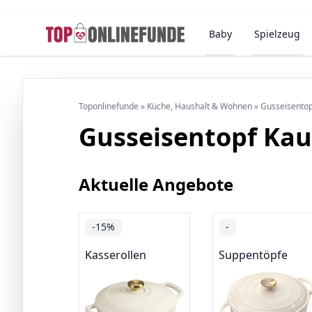
Baby
Spielzeug
Toponlinefunde
»
Küche, Haushalt & Wohnen
»
Gusseisentop
Gusseisentopf Ka
Aktuelle Angebote
-15%
-
Kasserollen
Suppentöpfe