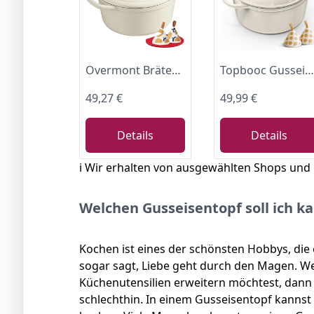
Overmont Bräter Emaille Gusseisen Topf - Schmortopf 26cm backofengeeignet - mit Deckel und Kochbuch - für Küche Backen Schmoren Braten Weiß
Topbooc Gusseisen Topf Brot Backen, 26cm 5L Dutch Oven Cremeweiß mit Deckel
49,27 €
49,99 €
Details
Details
ℹ️ Wir erhalten von ausgewählten Shops und
Welchen Gusseisentopf soll ich k
Kochen ist eines der schönsten Hobbys, die 
sogar sagt, Liebe geht durch den Magen. W
Küchenutensilien erweitern möchtest, dann 
schlechthin. In einem Gusseisentopf kanns