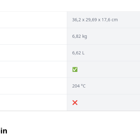
‎36,2 x 29,69 x 17,6 cm
6,82 kg
6,62 L
✅
204 °C
❌
ein