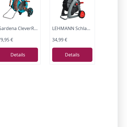
Gardena CleverRoll M Easy Set: Schlauchwagen mit bis zu 60 m Kapazität, besonders standfest, mit komfortabler Schlauchführung in robustem Metallrahmen, Nachtropfstopp (18517-20)
LEHMANN Schlauchwagen mit Verstellbarer Höhe 61-81 cm, für bis zu 45 Meter 1/2“ Gartenschlauch, integriertem Anschluss und Kurbel zum Aufwickeln, Gartenschlauchwagen auf Rädern
79,95 €
34,99 €
Details
Details