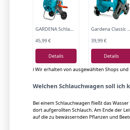
GARDENA Schlauchwagen CleverRoll S, Schlauchtrommel, platzsparende Aufbewahrung (18500-20)
Gardena Classic Schlauchtrommel 50: Wasserschlauchtrommel für Gartenschlauch max. 50 m (13 mm Schlauch), kompakte Bauweise, mit Nac
45,99 €
39,99 €
Details
Details
ℹ️ Wir erhalten von ausgewählten Shops und
Welchen Schlauchwagen soll ich 
Bei einem Schlauchwagen fließt das Wasser
dort aufgerollten Schlauch. Am Ende der Le
auf die zu bewässernden Pflanzen und Beet