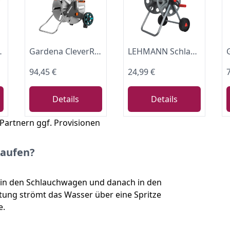
htropfstopp, Schlauchanschluss abgewinkelt (8007-20)
Gardena CleverRoll L Easy Metall: Großer Schlauchwagen bis zu 100 m Kapazität, besonders standfest, Schlauchführung in robustem Metallrahmen (18550-20)
LEHMANN Schlauchwagen für bis zu 45 m 1/2" oder 3/4" Gartenschlauch, fahrbare Schlauchtrommel mit Rädern, robuster Metallrahmen, platzsparend, Gartenschlauchwagen ohne Schlauch
94,45 €
24,99 €
Details
Details
 Partnern ggf. Provisionen
kaufen?
 in den Schlauchwagen und danach in den
itung strömt das Wasser über eine Spritze
e.