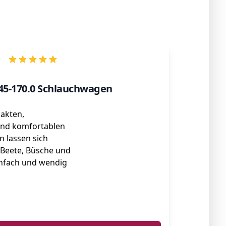
645-170.0 Schlauchwagen
akten,
und komfortablen
 lassen sich
 Beete, Büsche und
nfach und wendig
ℹ️