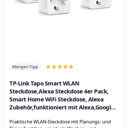
Mengen-Tipp
TP-Link Tapo Smart WLAN
Steckdose,Alexa Steckdose 4er Pack,
Smart Home WiFi Steckdose, Alexa
Zubehör,funktioniert mit Alexa,Google
Home,Tapo App, Sprachsteuerung,
Praktische WLAN-Steckdose mit Planungs- und
Fernzugriff,Kein Hub notwendig, Mini