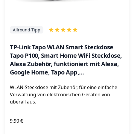
Allround-Tipp
TP-Link Tapo WLAN Smart Steckdose
Tapo P100, Smart Home WiFi Steckdose,
Alexa Zubehör, funktioniert mit Alexa,
Google Home, Tapo App,
Sprachsteuerung, Fernzugriff, Kein Hub
WLAN-Steckdose mit Zubehör, für eine einfache
notwendig, Mini
Verwaltung von elektronischen Geräten von
überall aus.
9,90 €
ℹ️