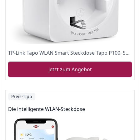
TP-Link Tapo WLAN Smart Steckdose Tapo P100, Smart Home WiFi Steckdose, Alexa Zubehör, funktioniert mit Alexa, Google Home, Tapo App, Sprachsteuerung, Fernzugriff, Kein Hub notwendig, Mini
Jetzt zum Angebot
Preis-Tipp
Die intelligente WLAN-Steckdose