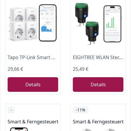
Tapo TP-Link Smart WLAN Steckdose P110 mit Energieverbrauchsmesser, Smart Home Alexa Steckdose, funktioniert mit Alexa, Google Home, Sprachsteuerung, Fernzugriff, Mini, 4 Pack
EIGHTREE WLAN Steckdose Outdoor, IP64 Außensteckdose wasserdicht, 2,4GHz
29,66 €
25,49 €
Details
Details
-
-11%
Smart & Ferngesteuerte Stecker
Smart & Ferngesteuerte S