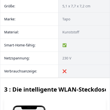
Größe:
5,1 x 7,7 x 7,2 cm
Marke:
‎Tapo
Material:
Kunststoff
Smart-Home-fähig:
✅
Netzspannung:
230 V
Verbrauchsanzeige:
❌
3 : Die intelligente WLAN-Steckdose