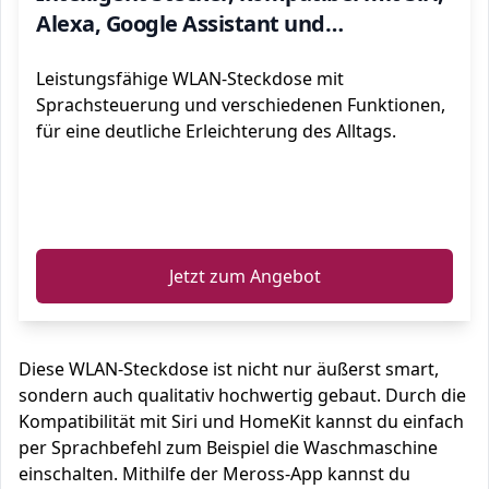
Alexa, Google Assistant und
SmartThings, kein Hub erforderlich, 16
Leistungsfähige WLAN-Steckdose mit
A, 2,4 GHz 4 Stücke
Sprachsteuerung und verschiedenen Funktionen,
für eine deutliche Erleichterung des Alltags.
ℹ️
Jetzt zum Angebot
Diese WLAN-Steckdose ist nicht nur äußerst smart,
sondern auch qualitativ hochwertig gebaut. Durch die
Kompatibilität mit Siri und HomeKit kannst du einfach
per Sprachbefehl zum Beispiel die Waschmaschine
einschalten. Mithilfe der Meross-App kannst du