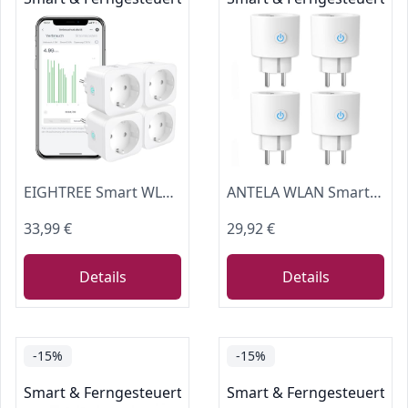
EIGHTREE Smart WLAN Steckdose mit Stromverbrauch Messen, 16A, 4er Pack
ANTELA WLAN Smart Steckdose mit Strommessung 16A
33,99 €
29,92 €
Details
Details
-15%
-15%
Smart & Ferngesteuerte Stecker
Smart & Ferngesteuerte S