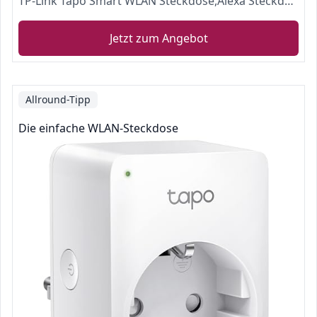
TP-Link Tapo Smart WLAN Steckdose,Alexa Steckdose 4er Pack, Smart Home WiFi Steckdose, Alexa Zubehör,funktioniert mit Alexa,Google Home,Tapo App, Sprachsteuerung, Fernzugriff,Kein Hub notwendig, Mini
Jetzt zum Angebot
Allround-Tipp
Die einfache WLAN-Steckdose