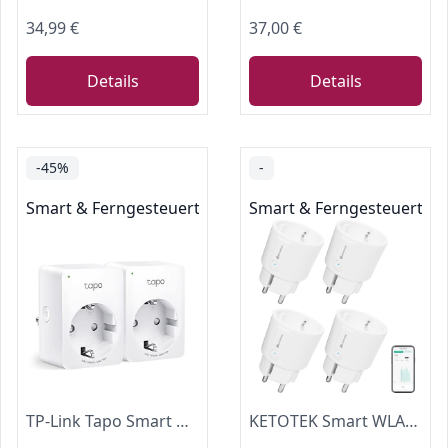
34,99 €
37,00 €
Details
Details
-45%
-
Smart & Ferngesteuerte Stecker
Smart & Ferngesteuerte S
TP-Link Tapo Smart WLAN Steckdose Tapo P110 mit Energieverbrauchskontrolle, Smart Home Alexa Steckdose, funktioniert mit Alexa, Google Home, Sprachsteuerung, Fernzugriff, Kein Hub notwendig, Mini
KETOTEK Smart WLAN Steckdose, Smart Home Alexa Steckdose mit Stromverbrauch messen, WiFi Steckdosen mit App-/Sprachsteuerung, Kompatibel mit Alexa, Google Assistant, Kein Hub notwendig (4er-Pack)