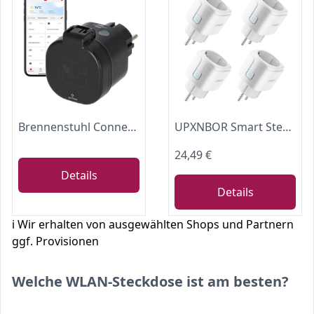
Brennenstuhl Connect WLAN Steckdose WA 3600 XS03 für außen IP44, Smart Home
UPXNBOR Smart Steckdose 16 A, WLAN Steckdose mit Strommessung, 4er Pack
24,49 €
Details
Details
ℹ️ Wir erhalten von ausgewählten Shops und Partnern
ggf. Provisionen
Welche WLAN-Steckdose ist am besten?