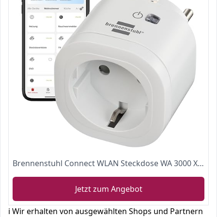
Brennenstuhl Connect WLAN Steckdose WA 3000 XS01 (WIFI Steckdose 2.4 GHz kompatibel mit Alexa und Google Assistant, kein Hub erforderlich, smarte Steckdose mit Zeitschaltuhr, kostenlose App)
Jetzt zum Angebot
ℹ️ Wir erhalten von ausgewählten Shops und Partnern