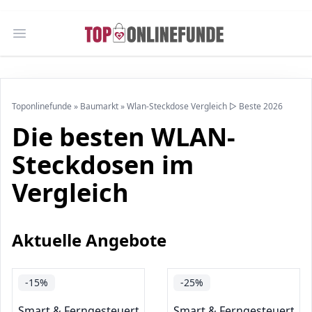
Open main menu
Toponlinefunde
»
Baumarkt
»
Wlan-Steckdose Vergleich ▷ Beste 2026
Die besten WLAN-
Steckdosen im
Vergleich
Aktuelle Angebote
-15%
-25%
Smart & Ferngesteuerte Stecker
Smart & Ferngesteuerte S