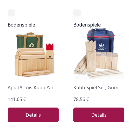
-
-
Bodenspiele
Bodenspiele
ApudArmis Kubb Yard Game Set, Viking Chess Outdoor Clash Toss Yard Game with Carrying Case - Rubber Wooden Backyard Lawn Games Set for Kids Adults Family
Kubb Spiel Set, Gummi Holz Wikinger Wurfspiel mit Tragetasche
141,65 €
78,56 €
Details
Details