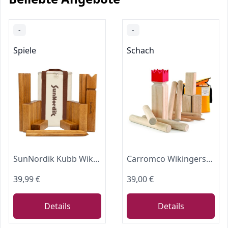
-
-
Spiele
Schach
SunNordik Kubb Wikinger Wurfspiel, Schwedisches Schachspiel Aus Hochwertigem Gummibaumholz, Inklusive Tragetasche Aus Segeltuch Und Spielanleitung – Robustes Kubb Yard-Spiel FüR Kinder Und Erwachsene
Carromco Wikingerschach Original | Kubb Schwedenschach Outdoor mit Tasche
39,99 €
39,00 €
Details
Details