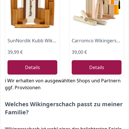
SunNordik Kubb Wikinger Wurfspiel, Schwedisches Schachspiel Aus Hochwertigem Gummibaumholz, Inklusive Tragetasche Aus Segeltuch Und Spielanleitung – Robustes Kubb Yard-Spiel FüR Kinder Und Erwachsene
Carromco Wikingerschach Original | Kubb Schwedenschach Outdoor mit Tasche
39,99 €
39,00 €
Details
Details
ℹ️ Wir erhalten von ausgewählten Shops und Partnern
ggf. Provisionen
Welches Wikingerschach passt zu meiner
Familie?