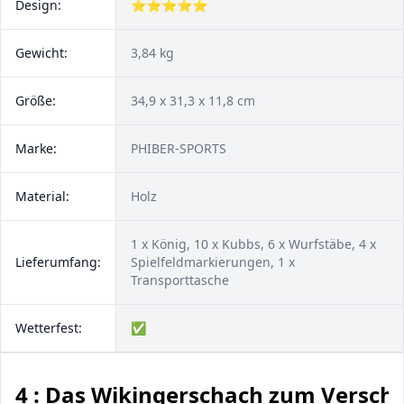
Design:
⭐⭐⭐⭐⭐
Gewicht:
3,84 kg
Größe:
34,9 x 31,3 x 11,8 cm
Marke:
PHIBER-SPORTS
Material:
Holz
1 x König, 10 x Kubbs, 6 x Wurfstäbe, 4 x
Lieferumfang:
Spielfeldmarkierungen, 1 x
Transporttasche
Wetterfest:
✅
4 : Das Wikingerschach zum Versch