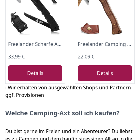
Freelander Scharfe Axt 5 in 1, Camping Axt mit Säge, Scheide und Pfeife
Freelander Camping Axt Klein, 20CM Beil Survival Outdoor Axt
33,99 €
22,09 €
Details
Details
ℹ️ Wir erhalten von ausgewählten Shops und Partnern
ggf. Provisionen
Welche Camping-Axt soll ich kaufen?
Du bist gerne im Freien und ein Abenteurer? Du liebst
es zu Campen und dem häufig stressigen Alltag in die