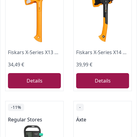
Fiskars X-Series X13 Campingaxt, Ultraleicht (480 g), Kopfgewicht 325 g
Fiskars X-Series X14 Universal-Axt, XS, Länge 35,5 cm, Kopfgewicht 529 g
34,49 €
39,99 €
Details
Details
-11%
-
Regular Stores
Äxte