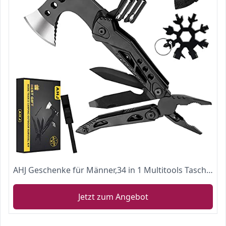
AHJ Geschenke für Männer,34 in 1 Multitools Taschenwerkzeug Edelstahl Tragbar Hammer Axt mit Zange, Multifunktionswerkzeug
Jetzt zum Angebot