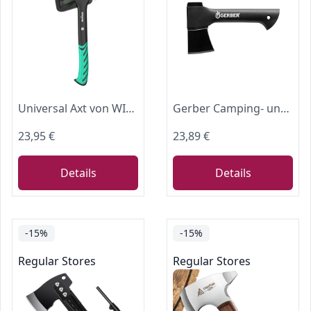
Universal Axt von WIESEMANN 1893 I Universalaxt, 36cm, 630g mit 2K Fiberglass Griff I Aus der Enforce Serie I Mit Antivibrationsgriff und Klingenschutz I 81352
Gerber Camping- und Outdoor-Axt, Freescape Axe 9‘‘, Länge: 22,9 cm, 31-002648
23,95 €
23,89 €
Details
Details
-15%
-15%
Regular Stores
Regular Stores