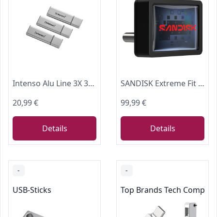
Intenso Alu Line 3X 32GB USB-Stick USB 2.0 silber (Dreierpackung)
SANDISK Extreme Fit USB Flash-Laufwerk 512 GB (bis zu 400 MB/s Lesegeschwindigkeit, Speicher zur dauerhaften Aufrüstung, SANDISK App)
20,99 €
99,99 €
Details
Details
-
-
USB-Sticks
Top Brands Tech Compute