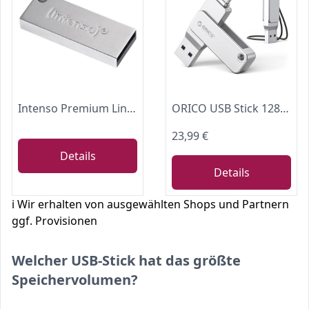
Intenso Premium Line 128 GB USB-Stick USB 3.2 Gen 1x1, silber
ORICO USB Stick 128GB USB 3.2 Gen 1 Dual USB-C & USB-A Mini Flash Drive, Tragbarer Speicherstick, 150MB/s Lesegeschwindigkeit für iPhone 16, Android, Tablets, Laptops, Mac, Windows Plug and Play -EB05
23,99 €
Details
Details
ℹ️ Wir erhalten von ausgewählten Shops und Partnern
ggf. Provisionen
Welcher USB-Stick hat das größte
Speichervolumen?