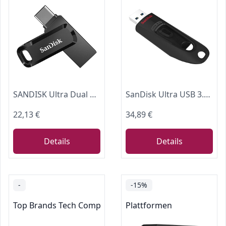
SANDISK Ultra Dual Drive Go USB Type-C & Type A, 128 GB (Android Smartphone Speicher, USB Type-C & Type-A-Anschluss, 400 MB/s Lesegeschwindigkeit, Nutzung als Schlüsselanhänger möglich) Schwarz
SanDisk Ultra USB 3.0 Flash-Laufwerk 256 GB (SecureAccess Software, Passwortschutz, Übertragungsgeschwindigkeit von bis zu 130 MB/s) Schwarz
22,13 €
34,89 €
Details
Details
-
-15%
Top Brands Tech Computer Accessories
Plattformen