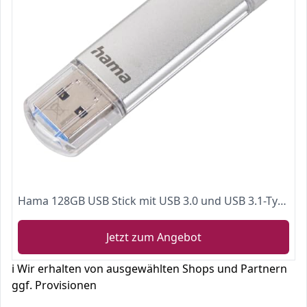
Hama 128GB USB Stick mit USB 3.0 und USB 3.1-Type-C (2-in-1 Speicherstick, z.B. für Android Handy, Tablet, Computer, Notebook, MacBook, OTG, 40MB/s) USB-Typ-C Handy-Stick, Doppel Memory-Stick silber
Jetzt zum Angebot
ℹ️ Wir erhalten von ausgewählten Shops und Partnern
ggf. Provisionen