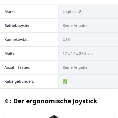
Marke:
Logitech G
Betriebssystem:
Keine Angabe
Konnektivität:
USB
Maße:
17 x 17 x 27,8 cm
Anzahl Tasten:
Keine Angabe
Kabelgebunden:
✅
4 : Der ergonomische Joystick