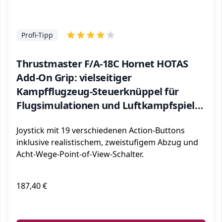
Profi-Tipp
Thrustmaster F/A-18C Hornet HOTAS
Add-On Grip: vielseitiger
Kampfflugzeug-Steuerknüppel für
Flugsimulationen und Luftkampfspiele -
fur PC
Joystick mit 19 verschiedenen Action-Buttons
inklusive realistischem, zweistufigem Abzug und
Acht-Wege-Point-of-View-Schalter.
187,40 €
ℹ️