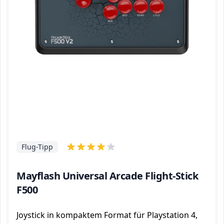
Flug-Tipp
Mayflash Universal Arcade Flight-Stick
F500
Joystick in kompaktem Format für Playstation 4,