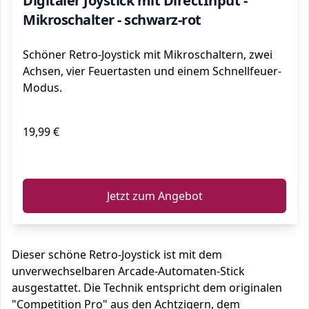
Digitaler Joystick mit DirectInput -
Mikroschalter - schwarz-rot
Schöner Retro-Joystick mit Mikroschaltern, zwei
Achsen, vier Feuertasten und einem Schnellfeuer-
Modus.
19,99 €
ℹ️
Jetzt zum Angebot
Dieser schöne Retro-Joystick ist mit dem
unverwechselbaren Arcade-Automaten-Stick
ausgestattet. Die Technik entspricht dem originalen
"Competition Pro" aus den Achtzigern, dem