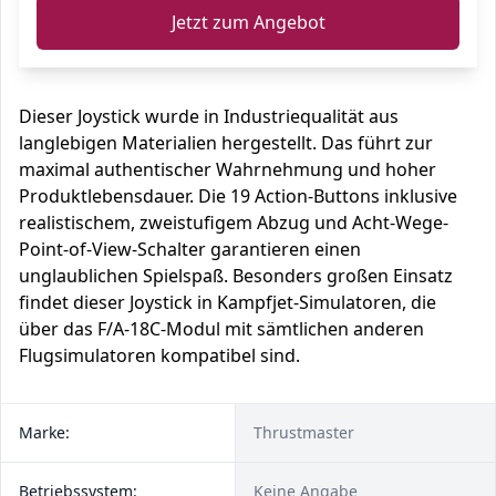
Jetzt zum Angebot
Dieser Joystick wurde in Industriequalität aus
langlebigen Materialien hergestellt. Das führt zur
maximal authentischer Wahrnehmung und hoher
Produktlebensdauer. Die 19 Action-Buttons inklusive
realistischem, zweistufigem Abzug und Acht-Wege-
Point-of-View-Schalter garantieren einen
unglaublichen Spielspaß. Besonders großen Einsatz
findet dieser Joystick in Kampfjet-Simulatoren, die
über das F/A-18C-Modul mit sämtlichen anderen
Flugsimulatoren kompatibel sind.
Marke:
Thrustmaster
Betriebssystem:
Keine Angabe