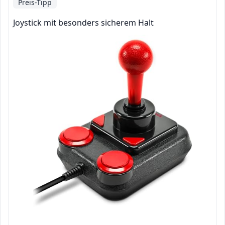
Preis-Tipp
Joystick mit besonders sicherem Halt