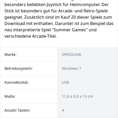
besonders beliebten Joystick für Heimcomputer. Der
Stick ist besonders gut für Arcade- und Retro-Spiele
geeignet. Zusätzlich sind im Kauf 20 dieser Spiele zum
Download mit enthalten. Darunter ist zum Beispiel das
neu interpretierte Spiel "Summer Games" und
verschiedene Arcade-Titel.
Marke:
SPEEDLINK
Betriebssystem:
Windows 7
Konnektivität:
USB
Maße:
11,8 x 9,6 x 13 cm
Anzahl Tasten:
4