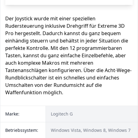
Der Joystick wurde mit einer speziellen
Rudersteuerung inklusive Drehgriff für Extreme 3D
Pro hergestellt. Dadurch kannst du ganz bequem
einhändig steuern und behältst in jeder Situation die
perfekte Kontrolle. Mit den 12 programmierbaren
Tasten, kannst du ganz einfache Einzelbefehle, aber
auch komplexe Makros mit mehreren
Tastenanschlägen konfigurieren. Über die Acht-Wege-
Rundblickschalter ist ein schnelles und einfaches
Umschalten von der Rundumsicht auf die
Waffenfunktion möglich.
Marke:
Logitech G
Betriebssystem:
Windows Vista, Windows 8, Windows 7