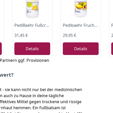
PediBaehr Fußcreme Orange-Lemongrass 500ml Spender
Pedibaehr Frucht-Fußcreme mit Mangobutter und Pfirsichkernöl, Fußpflege für alle Hauttypen, 500 ml, mit Spender
31,45 €
29,95 €
Details
Details
 Partnern ggf. Provisionen
wert?
 - sie kann nicht nur bei der medizinischen
auch zu Hause in deine tägliche
effektives Mittel gegen trockene und rissige
rnhaut hemmen. Ein Fußbalsam ist