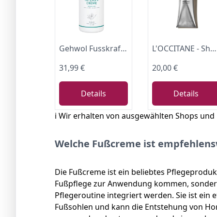
Gehwol Fusskraft Blau Fußcreme Für Trockene Raue Haut 500 ml
L'OCCITANE - Sheabutter (Karité Confort) Fußcreme - 150 ml
31,99 €
20,00 €
Details
Details
ℹ️ Wir erhalten von ausgewählten Shops und
Welche Fußcreme ist empfehlens
Die Fußcreme ist ein beliebtes Pflegeprodukt
Fußpflege zur Anwendung kommen, sondern 
Pflegeroutine integriert werden. Sie ist ein 
Fußsohlen und kann die Entstehung von Ho