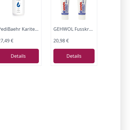
PediBaehr Karitecreme Forte Fuß Creme mit Panthenol, 500 ml Pumpe Spender
GEHWOL Fusskraft Blau Fußcreme für Trockene, Spröde Haut 2x 125 ml
27,49 €
20,98 €
Details
Details