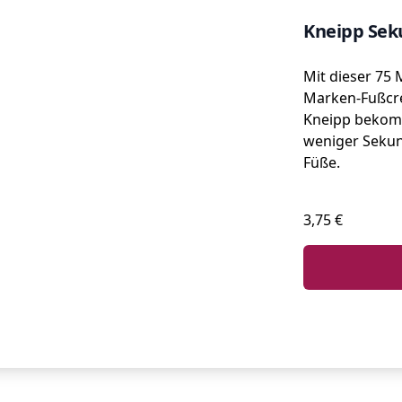
Kneipp Sek
Mit dieser 75 M
Marken-Fußcr
Kneipp bekom
weniger Seku
Füße.
3,75 €