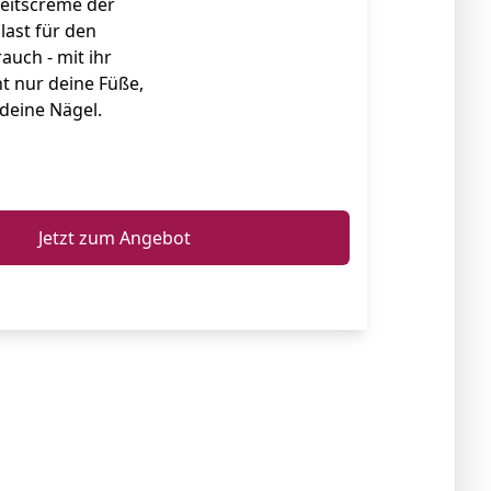
keitscreme der
ast für den
auch - mit ihr
ht nur deine Füße,
deine Nägel.
ℹ️
Jetzt zum Angebot