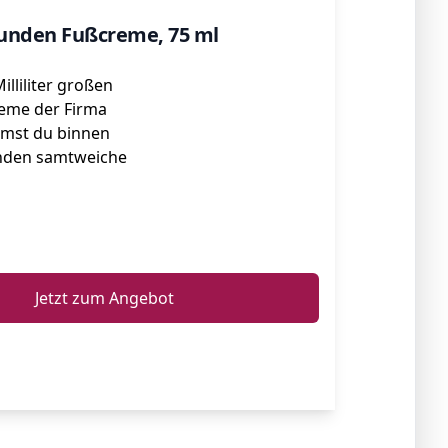
unden Fußcreme, 75 ml
illiliter großen
eme der Firma
mst du binnen
nden samtweiche
ℹ️
Jetzt zum Angebot