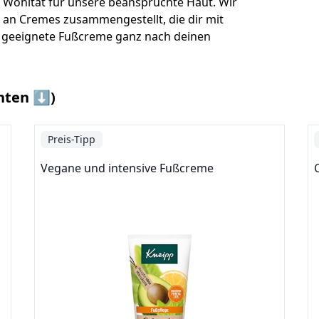
Wohltat für unsere beanspruchte Haut. Wir
l an Cremes zusammengestellt, die dir mit
ie geeignete Fußcreme ganz nach deinen
nten ⬇️)
Preis-Tipp
Vegane und intensive Fußcreme