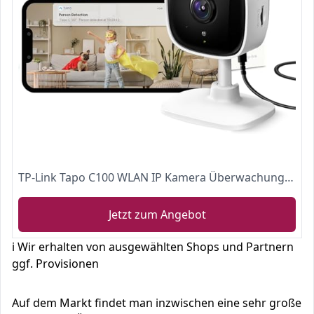
TP-Link Tapo C100 WLAN IP Kamera Überwachungskamera Innen (1080p-Auflösung, 2-Wege-Audio, Nachtsicht zu 9m, bis zu 128 GB lokaler Speicher auf SIM Karte, kompatibel mit Amazon Alexa) Weiß
Jetzt zum Angebot
ℹ️ Wir erhalten von ausgewählten Shops und Partnern
ggf. Provisionen
Auf dem Markt findet man inzwischen eine sehr große