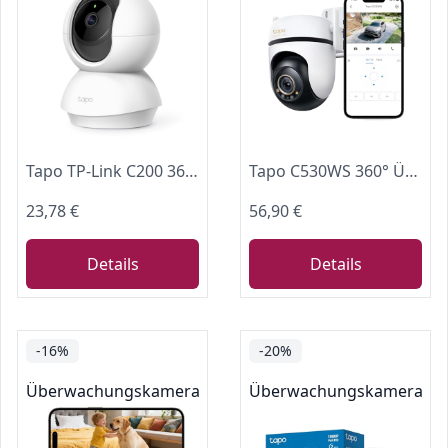
Tapo TP-Link C200 360°-WLAN-Überwachungskamera für den Innenbereich, FHD 1080P, Nachtsicht, Bewegungserkennung, Zwei-Wege-Audio, kompatibel mit Alexa und Google Assistant, für Babys/Haustiere
Tapo C530WS 360° Überwachungskamera Außen, 3K 5MP, Starlight Farbe Nachtsicht, KI-Erkennung, Bewegungsverfolgung, WLAN oder Ethernet, microSD-Karte bis zu 512 GB
23,78 €
56,90 €
Details
Details
-16%
-20%
Überwachungskameras
Überwachungskameras