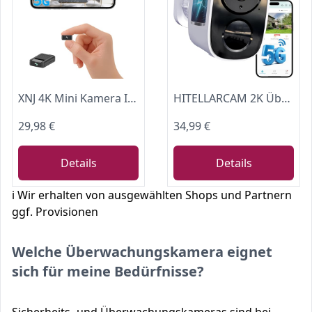
XNJ 4K Mini Kamera Innen Akku, 2.4/5 Ghz WLAN Innenkamera
HITELLARCAM 2K Überwachungskamera Außen Akku mit 5GHz/2.4GHz WLAN
29,98 €
34,99 €
Details
Details
ℹ️ Wir erhalten von ausgewählten Shops und Partnern
ggf. Provisionen
Welche Überwachungskamera eignet
sich für meine Bedürfnisse?