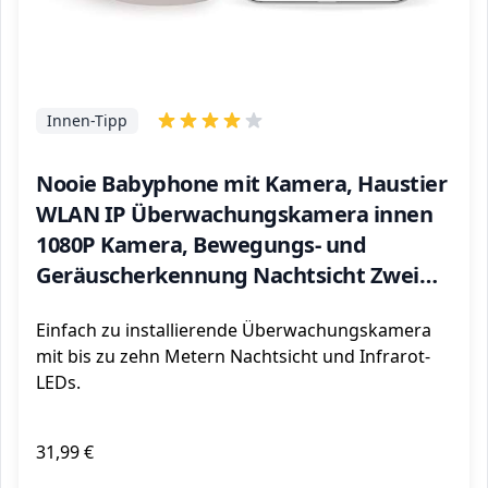
Innen-Tipp
Nooie Babyphone mit Kamera, Haustier
WLAN IP Überwachungskamera innen
1080P Kamera, Bewegungs- und
Geräuscherkennung Nachtsicht Zwei
Wege Audio arbeitet mit Alexa,
Einfach zu installierende Überwachungskamera
IOS/Android
mit bis zu zehn Metern Nachtsicht und Infrarot-
LEDs.
31,99 €