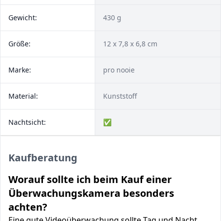
Gewicht:
430 g
Größe:
12 x 7,8 x 6,8 cm
Marke:
pro nooie
Material:
Kunststoff
Nachtsicht:
✅
Kaufberatung
Worauf sollte ich beim Kauf einer
Überwachungskamera besonders
achten?
Eine gute Videoüberwachung sollte Tag und Nacht