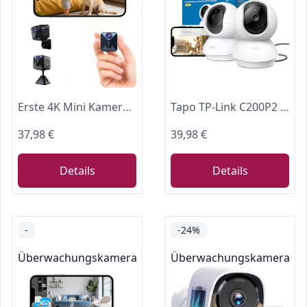
Erste 4K Mini Kamera Komplett neu Aufgewertet Überwachungskamera Innen Akku 2,4 GHz WiFi Kamera überwachung innen mit 2800mAh Akku für lange Laufzeit,Bewegungsmelder,Nachtsicht SD/Cloud-Speicher
Tapo TP-Link C200P2 360° Überwachungskamera für den Innenbereich, 1080P, Nachtsicht, Bewegungserkennung, Zwei-Wege-Audio, kompatibel mit Alexa&Google Assistant, für Babys/Haustiere, 2 stück C200
37,98 €
39,98 €
Details
Details
-
-24%
Überwachungskameras
Überwachungskameras