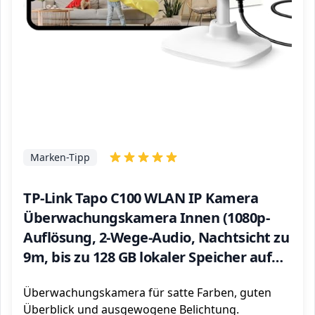
Marken-Tipp
TP-Link Tapo C100 WLAN IP Kamera
Überwachungskamera Innen (1080p-
Auflösung, 2-Wege-Audio, Nachtsicht zu
9m, bis zu 128 GB lokaler Speicher auf
SIM Karte, kompatibel mit Amazon
Überwachungskamera für satte Farben, guten
Alexa) Weiß
Überblick und ausgewogene Belichtung.