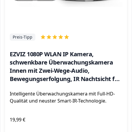
Preis-Tipp
EZVIZ 1080P WLAN IP Kamera,
schwenkbare Überwachungskamera
Innen mit Zwei-Wege-Audio,
Bewegungserfolgung, IR Nachtsicht für
Haustier, Hunde, Babyphone
Intelligente Überwachungskamera mit Full-HD-
kompatibel mit Alexa, C6N
Qualität und neuster Smart-IR-Technologie.
19,99 €
ℹ️