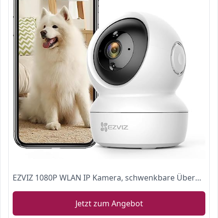
EZVIZ 1080P WLAN IP Kamera, schwenkbare Überwachungskamera Innen mit Zwei-Wege-Audio, Bewegungserfolgung, IR Nachtsicht für Haustier, Hunde, Babyphone kompatibel mit Alexa, C6N
Jetzt zum Angebot