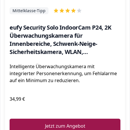
Mittelklasse-Tipp
eufy Security Solo IndoorCam P24, 2K
Überwachungskamera für
Innenbereiche, Schwenk-Neige-
Sicherheitskamera, WLAN,
Personenerkennung, Nachtsicht,
Intelligente Überwachungskamera mit
Bewegungssensor, HomeBase Nicht
integrierter Personenerkennung, um Fehlalarme
kompatibel
auf ein Minimum zu reduzieren.
34,99 €
ℹ️
Jetzt zum Angebot