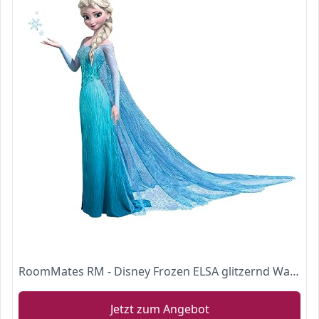
RoomMates RM - Disney Frozen ELSA glitzernd Wandtattoo, PVC, bunt, 48 x 13 x 2.5 cm
Jetzt zum Angebot