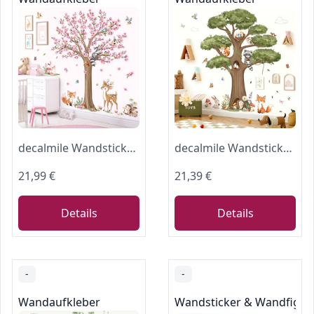
decalmile Wandsticker Kirschblüte Rosa Baum Groß Wandtattoo Tiere Fuchs(XL)
decalmile Wandsticker Waldtiere Baum Groß Wandtattoo Fuchs Hase(XL)
21,99 €
21,39 €
Details
Details
-
-
Wandaufkleber
Wandsticker & Wandfigur