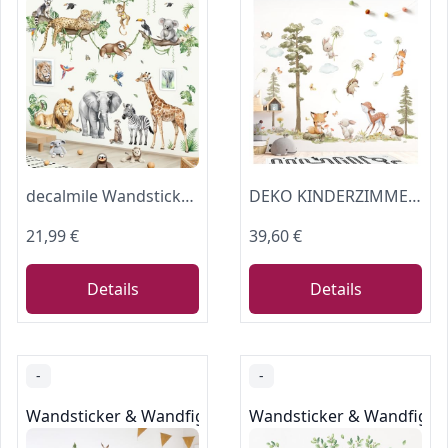
decalmile Wandsticker Dschungel Tiere Baum Wandtattoo Safari Elefant(XL)
DEKO KINDERZIMMER Wandtattoo Waldtiere Baum Wandsticker Fuchs Hase REH Wandaufkleber Babyzimmer Pusteblume Kinderzimmer Wanddeko DK1137-04
21,99 €
39,60 €
Details
Details
-
-
Wandsticker & Wandfiguren
Wandsticker & Wandfigur