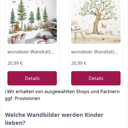
wondever Wandtattoo Waldtiere Kinderzimmer XXL Wandaufkleber Baum Große Kiefer Bär Hirsch Wandsticker Wanddeko für Kinderzimmer Babyzimmer
wondever Wandtattoo Kinderzimmer Groß Baum Wandaufkleber Waldtiere Fuchs Eule Wandsticker Wanddeko für Babyzimmer Kinderzimmer Schlafzimmer
20,99 €
20,99 €
Details
Details
ℹ️ Wir erhalten von ausgewählten Shops und Partnern
ggf. Provisionen
Welche Wandbilder werden Kinder
lieben?