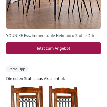
YOUNIKE Esszimmerstühle Heimbüro Stühle Drinnen Draußen Küche Matte Schale Lounge Stühle mit Kissen, Mattes Metall Beine mit Fußpolster, für Schlafzimmer, Einfach zu Montieren, 4er Set, Schwarz
Jetzt zum Angebot
Retro-Tipp
Die edlen Stühle aus Akazienholz