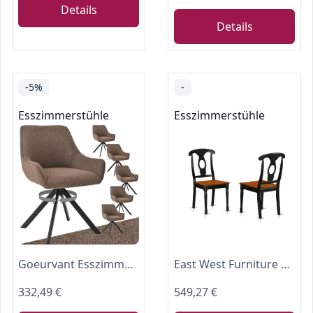
Details
Details
-5%
-
Esszimmerstühle
Esszimmerstühle
Goeurvant Esszimmerstühle Drehbar 6er Set mit Armlehne – 360°Drehbar Polsterstuhl Leinen Modern Drehstuhl Küchenstuhl mit Metallgestell und Rückenlehne für Esszimmer, Wohnzimmer, Büro, Braun
East West Furniture KEC-BLK-W Kenley Küchen-Esszimmerstühle – Napoleon-Rückenlehne, Massivholz-Sitzstühle, 2er-Set, Schwarz und Kirsche
332,49 €
549,27 €