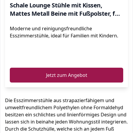
Schale Lounge Stühle mit Kissen,
Mattes Metall Beine mit Fußpolster, für
Schlafzimmer, Einfach zu Montieren, 4er
Moderne und reinigungsfreundliche
Set, Schwarz
Esszimmerstühle, ideal für Familien mit Kindern.
ℹ️
Jetzt zum Angebot
Die Esszimmerstühle aus strapazierfähigem und
umweltfreundlichem Polyethylen ohne Formaldehyd
besitzen ein schlichtes und linienförmiges Design und
lassen sich in beinahe jeden Wohnungsstil integrieren.
Durch die Schutzhülle, welche sich an jedem Fuß