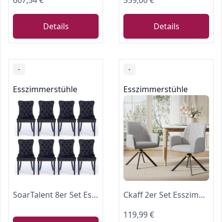
667,54 €
559,00 €
Details
Details
-
-
Esszimmerstühle
Esszimmerstühle
SoarTalent 8er Set Esszimmerstühle Samt gepolstert Nagelkopf, Stern Schwarz
Ckaff 2er Set Esszimmerstühle Drehbar mit Armlehne, 360°Drehbar Polsterstuhl Küchenstuhl aus Chenille, Stühle Esszimmer Schminkstuhl Drehstuhl mit Metallbeine für Esszimmer Schlafzimmer, Hellgrau
119,99 €