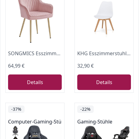
SONGMICS Esszimmerstuhl, Samt, Polsterstuhl mit Armlehnen, Metallbeine
KHG Esszimmerstuhl Polsterstuhl Skandi Look, Stuhlbeine Massivholz Buche
64,99 €
32,90 €
Details
Details
-37%
-22%
Computer-Gaming-Stühle
Gaming-Stühle