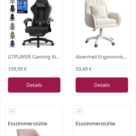
GTPLAYER Gaming Stuhl Ergonomischer Gaming Sessel Schreibtischstuhl mit Stoffoberfläche, Federsitzkissen, Verbindungsarmlehnen und Fußstütze 150KG, hellschwarz
Aivermeil Ergonomischer Bürostuhl Samt Drehstuhl mit Kopfstütze Beige
109,99 €
59,49 €
Details
Details
-
-
Esszimmerstühle
Esszimmerstühle