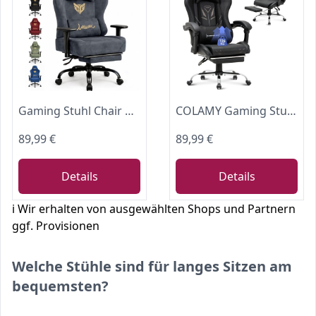
Gaming Stuhl Chair Gamer Sessel - wildlederartiger Stoff, 3D-Armlehnen, neigbare Rückenlehne, höhenverstellbarer Sitz, ausziehbare Fußstütze, Lenden- & Kopfstütze, 220 kg Belastbarkeit, Grau
COLAMY Gaming Stuhl, Computer Stuhl mit Fußstütze und Lendenwirbelstütze, höhenverstellbarer Gaming Chair mit 360°-Drehsitz und Kopfstütze, Video Gamer PC Stuhl, Ergonomische hohe Rückenlehne, Schwarz
89,99 €
89,99 €
Details
Details
ℹ️ Wir erhalten von ausgewählten Shops und Partnern
ggf. Provisionen
Welche Stühle sind für langes Sitzen am
bequemsten?