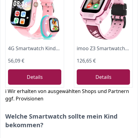
4G Smartwatch Kinder, Kinder Telefonuhr mit Videoanruf, Voice Chat, GPS, SOS, Schulmodus, Wecker, Schrittzähler, Spiele, Smart Watch für Jungen Mädchen Kinderuhr Geschenke 4-12 Jahren (Orangerosa)
imoo Z3 Smartwatch Kinder, Videoanruf, GPS, SIM, SOS, IPX8, Sicheres System
56,09 €
126,65 €
Details
Details
ℹ️ Wir erhalten von ausgewählten Shops und Partnern
ggf. Provisionen
Welche Smartwatch sollte mein Kind
bekommen?