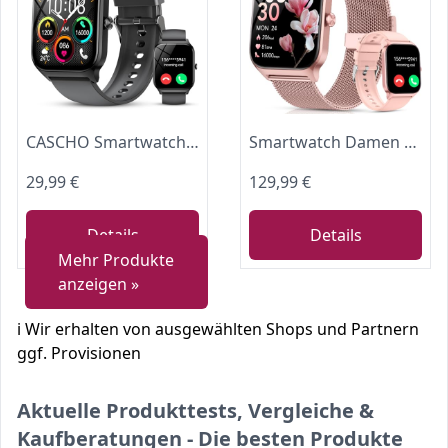
CASCHO Smartwatch Damen Herren, 1.85" HD Smart Watch, 115+ Modi, Fitness Tracker mit Bluetooth Telefonie, Schrittzähler Uhr mit bis zu 30 Tage Standby für iOS und Android
Smartwatch Damen mit Telefonfunktion, 1.85" HD Uhren mit Herzfrequenz SpO2 Schlafmonitor Schrittzähler, 120+ Sportmodi Fitnessuhr, IP68 Fitness Tracker, Smart Watch Kompatibel für Android iOS Hellrosa
29,99 €
129,99 €
Details
Details
Mehr Produkte
anzeigen »
ℹ️ Wir erhalten von ausgewählten Shops und Partnern
ggf. Provisionen
Aktuelle Produkttests, Vergleiche &
Kaufberatungen - Die besten Produkte