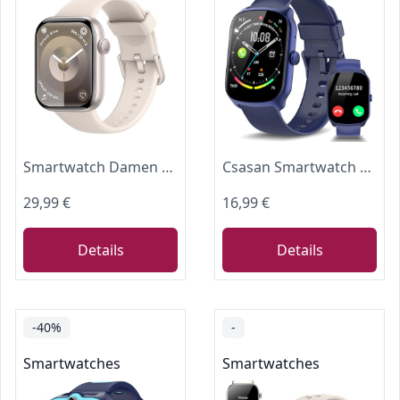
Smartwatch Damen Herren, 1,85" HD Touch Fitnessuhr mit Telefonfunktion, 140+Sportmodi Smart Watch Fitness Tracker mit Pulsmesser Schlafmonitor Schrittzähler, IP68 Wasserdicht Sportuhr Starlight
Csasan Smartwatch Damen Herren, 1,95" HD Touchscreen Smart Watch mit Telefonfunktion, 110 Sportmodi Sportuhr, IP68 Wasserdicht Fitnessuhr mit Schrittzähler/Herzfrequenzmonitor/Schlafmonitor, Blau
29,99 €
16,99 €
Details
Details
-40%
-
Smartwatches
Smartwatches