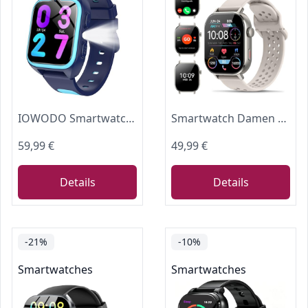
IOWODO Smartwatch Kinder mit GPS, SOS-Taste, 4G-Anruf, Schulmodus, IP68 Wasserdicht, Kinderuhr mit Sprachchat, Schrittzähler, Taschenlampe, Geschenk für Jungen und Mädchen
Smartwatch Damen Herren, 2.06''AMOLED-Display Fitnessuhr mit Telefonfunktion, 178+ Sportmodi Schrittzähler Uhr Kompass SOS Herzfrequenz Schlafmonitor 5ATM Wasserdichte, Fitness Tracker für iOS Android
59,99 €
49,99 €
Details
Details
-21%
-10%
Smartwatches
Smartwatches