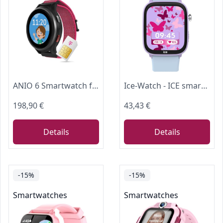
ANIO 6 Smartwatch für Kinder, GPS und Telefonfunktion, Dt. Hersteller, Datenschutz und -Telefonsupport, Lange AKKU-Laufzeit, SOS, Telekom SIM-Karte 30€ Amazon-Gutschein nach Registrierung (Hibiscus)
Ice-Watch - ICE smart junior 3.0 Find My Purple Soft blue - Lila geolokalisierbare verbundene Uhr für Mädchen mit Silikonarmband - 024550 (1.75 Zoll)
198,90 €
43,43 €
Details
Details
-15%
-15%
Smartwatches
Smartwatches