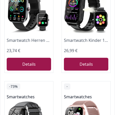
Smartwatch Herren Damen , 1.91''HD 2026 Fitnessuhr mit Bluetooth Anrufe, Fitness Tracker mit Schrittzähler, Schlafmonitor SpO2 Herzfrequenz, 113+Sportmodi Sportuhr IP68 Wasserdicht für Android iOS
Smartwatch Kinder 1,83" HD, Schrittzähler Uhr, Schlafmonitor, 18 Spiele
23,74 €
26,99 €
Details
Details
-73%
-
Smartwatches
Smartwatches