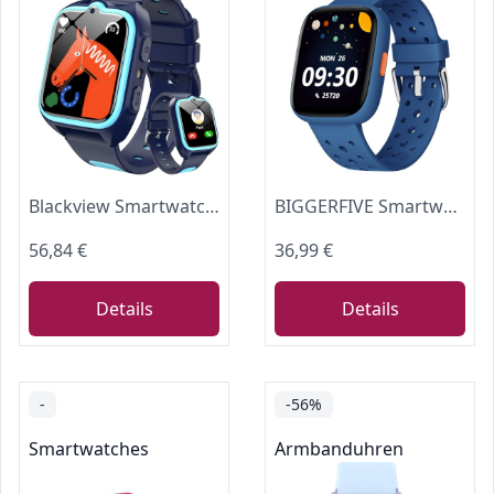
Blackview Smartwatch Kinder, GPS, Kann SIM-Karte einstecken, Uhr mit 4G Videoanrufe, SOS Notruf, Telefonanruf, Sprachchat, SMS, Schulmodus, Schrittzähler, Kinderuhr für Junge und Mädchen
BIGGERFIVE Smartwatch Kinder mit/ohne App, 1,8" Fitness Uhr Schrittzähler
56,84 €
36,99 €
Details
Details
-
-56%
Smartwatches
Armbanduhren