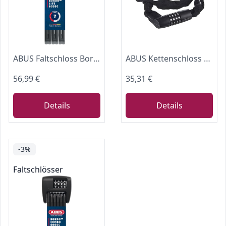
ABUS Faltschloss Bordo Lite 6055C SH - mit Halterung und Zahlencode - Extra-leichtes Zahlenschloss aus Spezialstahl - ABUS-Sicherheitslevel 7 - 85 cm - Schwarz
ABUS Kettenschloss Tresor 1385/75 – Zahlenschloss aus gehärtetem Stahl – 6 mm starke Vierkantkette – ABUS-Sicherheitslevel 6 – 75 cm – Schwarz
56,99 €
35,31 €
Details
Details
-3%
Faltschlösser