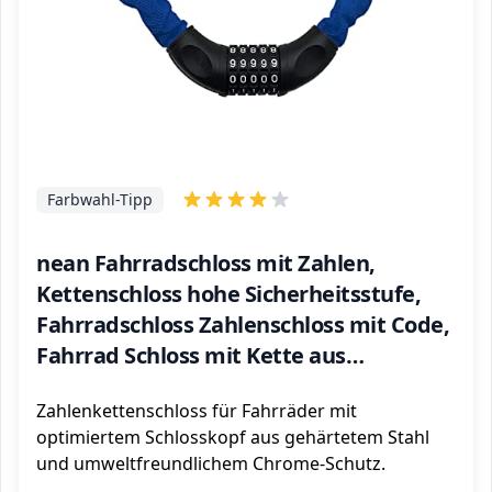
Farbwahl-Tipp
nean Fahrradschloss mit Zahlen,
Kettenschloss hohe Sicherheitsstufe,
Fahrradschloss Zahlenschloss mit Code,
Fahrrad Schloss mit Kette aus
gehärtetem Stahl, textilummantelt,
Zahlenkettenschloss für Fahrräder mit
blau, 6 mm x 900 mm
optimiertem Schlosskopf aus gehärtetem Stahl
und umweltfreundlichem Chrome-Schutz.