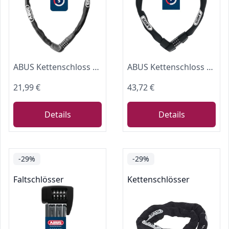
ABUS Kettenschloss Steel-O-Chain 5805C, 75 cm, Schwarz
ABUS Kettenschloss Tresor 1385 – Zahlenschloss aus gehärtetem Stahl – 7 mm starke Vierkantkette – ABUS-Sicherheitslevel 7 – 85 cm – Schwarz
21,99 €
43,72 €
Details
Details
-29%
-29%
Faltschlösser
Kettenschlösser