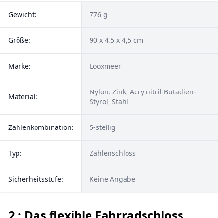
Gewicht:
776 g
Größe:
90 x 4,5 x 4,5 cm
Marke:
Looxmeer
Nylon, Zink, Acrylnitril-Butadien-
Material:
Styrol, Stahl
Zahlenkombination:
5-stellig
Typ:
Zahlenschloss
Sicherheitsstufe:
Keine Angabe
2 : Das flexible Fahrradschloss