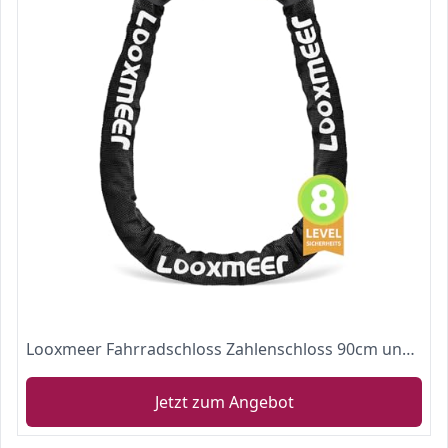
Looxmeer Fahrradschloss Zahlenschloss 90cm und Hoher Sicherheitsstufe, Fahrrad Kettenschloss mit Gehärteter Stahlkettenglieder und 5-stelligem Zahlencode,Schwarz
Jetzt zum Angebot