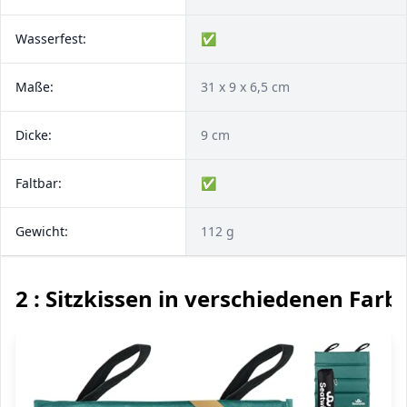
Wasserfest:
✅
Maße:
31 x 9 x 6,5 cm
Dicke:
9 cm
Faltbar:
✅
Gewicht:
112 g
2 : Sitzkissen in verschiedenen Farb