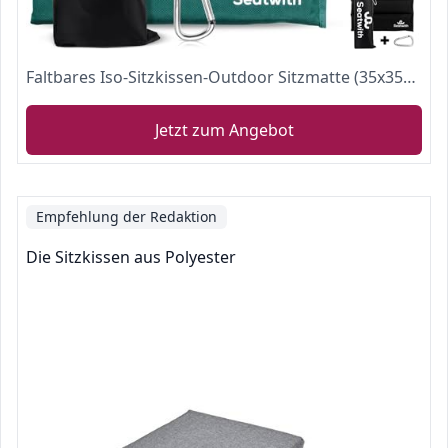
Faltbares Iso-Sitzkissen-Outdoor Sitzmatte (35x35cm) mit Tragetasche + Karabinerhacken für idiale Befestigung am Rucksack maximaler Schutz vor Kälte Nässe Schmutz GRÜN
Jetzt zum Angebot
Empfehlung der Redaktion
Die Sitzkissen aus Polyester