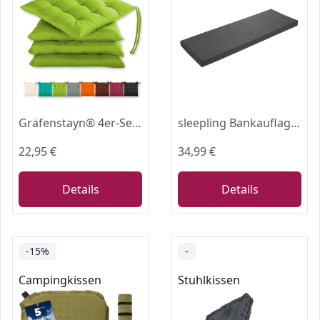
Gräfenstayn® 4er-Set Sitzkissen 40x40x3cm mit Haltebändern für Indoor und Outdoor mit Öko-Tex Siegel - (Apfelgrün)
sleepling Bankauflage 150x40 cm, Sitzkissen Outdoor & Indoor, Dunkelgrau
22,95 €
34,99 €
Details
Details
-15%
-
Campingkissen
Stuhlkissen