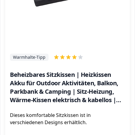
Warmhalte-Tipp
Beheizbares Sitzkissen | Heizkissen
Akku für Outdoor Aktivitäten, Balkon,
Parkbank & Camping | Sitz-Heizung,
Wärme-Kissen elektrisch & kabellos |
Mit USB-Anschluss | Anthrazit |
Dieses komfortable Sitzkissen ist in
35x35x3,5 cm
verschiedenen Designs erhältlich.