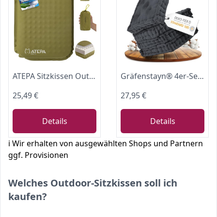
ATEPA Sitzkissen Outdoor, Aufblasbares Sitzkissen, Oliv
Gräfenstayn® 4er-Set Sitzkissen Stuhlkissen 40x40x8cm für Indoor und Outdoor aus 100% Baumwolle Dicke Polsterung Steppkissen/Bodenkissen (Anthrazit)
25,49 €
27,95 €
Details
Details
ℹ️ Wir erhalten von ausgewählten Shops und Partnern
ggf. Provisionen
Welches Outdoor-Sitzkissen soll ich
kaufen?