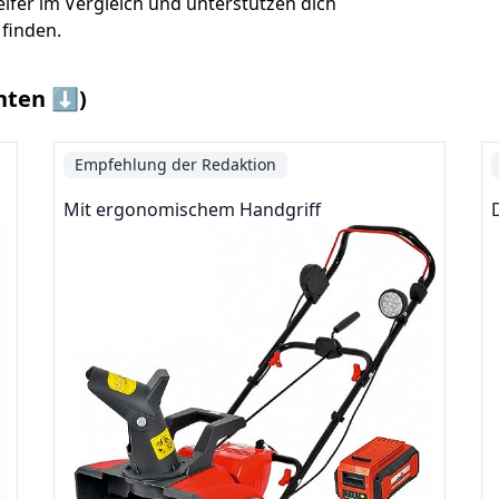
lfer im Vergleich und unterstützen dich
 finden.
nten ⬇️)
Empfehlung der Redaktion
Mit ergonomischem Handgriff