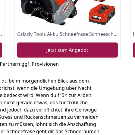
5 PS 230 Volt E-Starter Schneeräumgeräte
Grizzly Tools Akku Schneefräse Schneeschieber ASF 4046 L Lion mit LED Beleuchtung, 46 cm Arbeitsbreite, drehbare Auswurfsrinne - und Kappe (inkl. Akku & Ladegerät)
Jetzt zum Angebot
 Partnern ggf. Provisionen
s du beim morgendlichen Blick aus dem
usbrichst, wenn die Umgebung über Nacht
e bedeckt wird. Wenn du früh zur Arbeit
 nicht gerade etwas, das für fröhliche
d jedoch dazu verpflichtet, ihre Gehwege
Stress und Rückenschmerzen zu vermeiden
rten zu müssen, lohnt sich die Anschaffung
iner Schneefräse geht dir das Schneeräumen