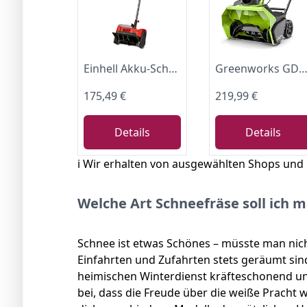
Einhell Akku-Schneefräse GE-ST 36/40 Li E-Solo
Greenworks GD40ST Einstufige Akku Schneefräse mit bürstenlosem Motor, 51 cm Räumweg, 30 cm Räumtiefe, 1900 U/min, 180° drehbarer Auswurfkanal OHNE 40V Akku & Ladegerät, 3 Jahr
175,49 €
219,99 €
Details
Details
ℹ️ Wir erhalten von ausgewählten Shops und
Welche Art Schneefräse soll ich m
Schnee ist etwas Schönes – müsste man nic
Einfahrten und Zufahrten stets geräumt si
heimischen Winterdienst kräfteschonend un
bei, dass die Freude über die weiße Pracht 