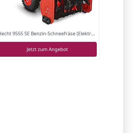
Hecht 9555 SE Benzin-Schneefräse (Elektrostart, 56cm, 4 kW/ 5,5PS, 4-Vorwärts-, 1 Rückwärtsgang)
Jetzt zum Angebot