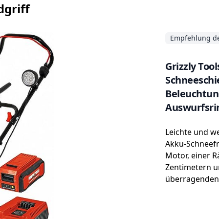
griff
Empfehlung de
Grizzly Too
Schneeschie
Beleuchtung
Auswurfsrin
Ladegerät)
Leichte und we
Akku-Schneefr
Motor, einer 
Zentimetern u
überragenden