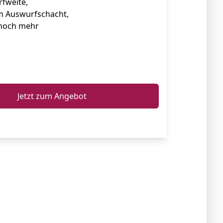
fweite,
 Auswurfschacht,
 noch mehr
ℹ️
Jetzt zum Angebot