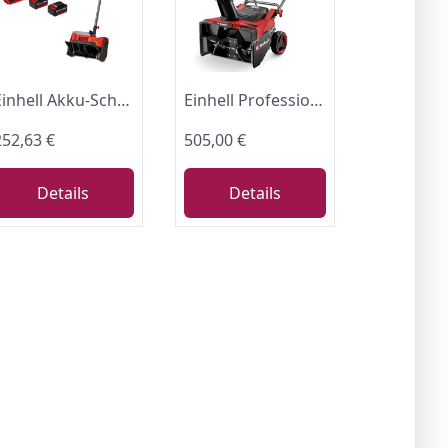
Einhell Akku-Schneefräse GE-ST 36/40 Li E Power X-Change (Li-Ion, 36 V, Arbeitsbreite 40 cm, max. Schneehöhe 20 cm, inkl. Akku und Ladegerät)
Einhell Professional Akku-Schneefräse GP-ST 36/53 Li E BL-Solo
252,63 €
505,00 €
Details
Details