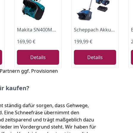
e Garantie
Makita SN400MP Schneefräse Aufsatz, türkis
Scheppach Akku Schneefräse BC-SNB410-X Schneeräumer | 40cm Arbeitsbreite | 20cm Schneehöhe | variable Auswurfrichtung | 20V-IXES-Serie | 10 Jahre Garantie | mit 2x4Ah Akku & fastcharge Doppelladegerät
169,90 €
199,99 €
Details
Details
 Partnern ggf. Provisionen
ir kaufen?
ht ständig dafür sorgen, dass Gehwege,
nd. Eine Schneefräse übernimmt den
d zeitsparend und trägt maßgeblich dazu
wieder im Vordergrund steht. Wir haben für