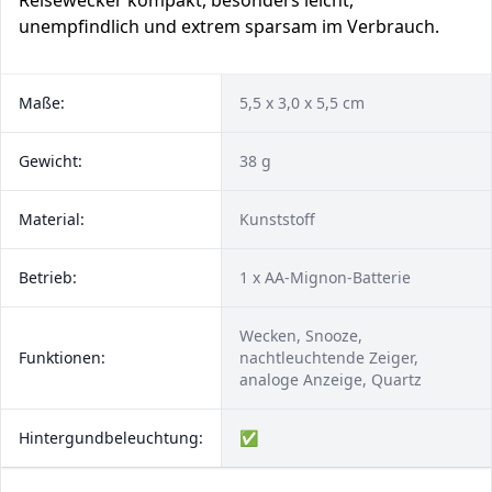
Reisewecker kompakt, besonders leicht,
unempfindlich und extrem sparsam im Verbrauch.
Maße:
5,5 x 3,0 x 5,5 cm
Gewicht:
38 g
Material:
Kunststoff
Betrieb:
1 x AA-Mignon-Batterie
Wecken, Snooze,
Funktionen:
nachtleuchtende Zeiger,
analoge Anzeige, Quartz
Hintergundbeleuchtung:
✅