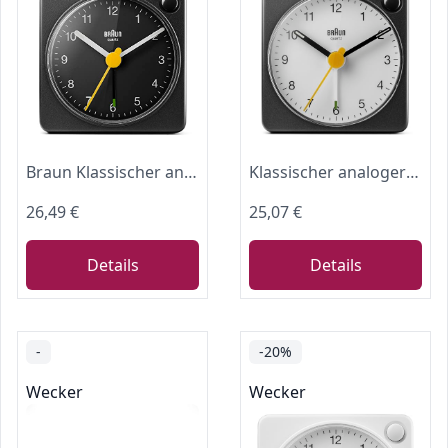
Braun Klassischer analoger Reisewecker mit Schlummerfunktion und Licht, kompakte Größe, ruhiges Quarzuhrwerk, Crescendo-Alarm, schwarzes Modell BC02XB.
Klassischer analoger Reisewecker von Braun mit Schlummerfunktion und Licht, kompakte Größe, ruhiges Quarzuhrwerk, Crescendo-Alarm, schwarz-weißes Modell BC02XBW
26,49 €
25,07 €
Details
Details
-
-20%
Wecker
Wecker