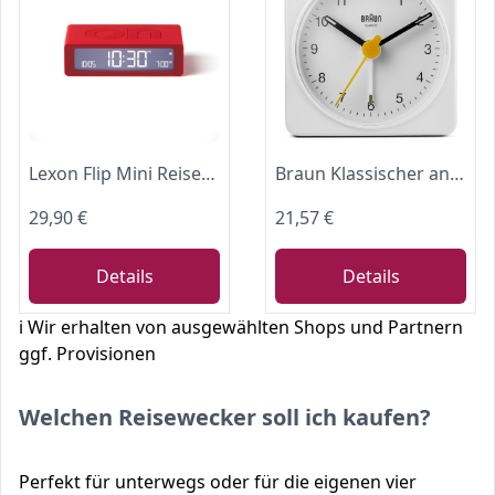
Lexon Flip Mini Reisewecker, digitaler LED-Wecker mit On/Off-Funktion, Einstellbarer Helligkeit, wiederaufladbar und berührungsempfindlich, ideal als Nachttisch-Wecker - Rott
Braun Klassischer analoger Reisewecker mit Schlummerfunktion und Licht, kompakte Größe, ruhiges Quarzuhrwerk, Crescendo-Alarm, weißes Modell BC02XW
29,90 €
21,57 €
Details
Details
ℹ️ Wir erhalten von ausgewählten Shops und Partnern
ggf. Provisionen
Welchen Reisewecker soll ich kaufen?
Perfekt für unterwegs oder für die eigenen vier