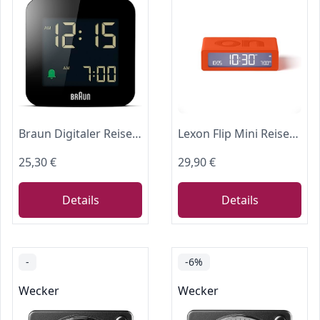
Braun Digitaler Reisewecker Schlummerfunktion, kompakte Größe, Negatives LC-Display, Schnelleinstellfunktion, Crescendo-Alarm in Schwarz, BC08B
Lexon Flip Mini Reisewecker, digitaler LED-Wecker mit On/Off-Funktion, Einstellbarer Helligkeit, wiederaufladbar und berührungsempfindlich, ideal als Nachttisch-Wecker (Orange)
25,30 €
29,90 €
Details
Details
-
-6%
Wecker
Wecker