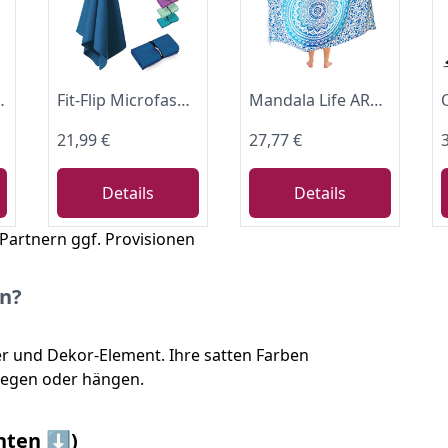
id Wickelrock Strandtuch XXL Tuch Männer
Fit-Flip Microfaser Handtücher leicht und kompakt - Fitness und Sport
Mandala Life ART Blauer Damen Sarong Pareo Mit Fringe Hochwertiger Rayon Groß Strand Strandtuch Wickeltuch Wickelrock Strandrock Tapisserie Wickeltuch Bikini Cover Up Tuch Für Badeanzug
21,99 €
27,77 €
Details
Details
 Partnern ggf. Provisionen
en?
er und Dekor-Element. Ihre satten Farben
liegen oder hängen.
nten ⬇️)