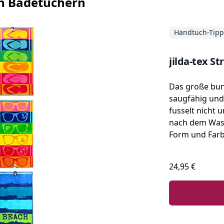
en Badetüchern
Handtuch-Tip
jilda-tex S
Das große bun
saugfähig und
fusselt nicht u
nach dem Wasc
Form und Farb
24,95 €