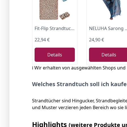
Fit-Flip Strandtuch XXL Mikrofaser leicht und schnelltrocknend
NELUHA Sarong Tuch Damen mit Saronghalter Pareo Wickeltuch Handtuchkle
22,94 €
24,90 €
Details
Details
ℹ️ Wir erhalten von ausgewählten Shops und
Welches Strandtuch soll ich kauf
Strandtücher sind Hingucker, Strandbegleit
und Muster verzieren jeden Bereich wo sie 
Highlights
(weitere Produkte u