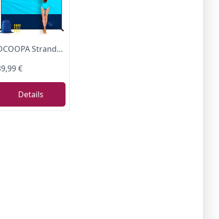
OCOOPA Stranddecke Sandfrei Super Groß 280x300 cm, Sanddicht Wasserdicht, Weiches Bequemes Langlebiges Material, Breite Streifen, Leicht Kompakt für Picknick
39,99 €
Details