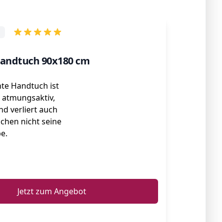
p
trandtuch 90x180 cm
te Handtuch ist
 atmungsaktiv,
nd verliert auch
hen nicht seine
e.
ℹ️
Jetzt zum Angebot