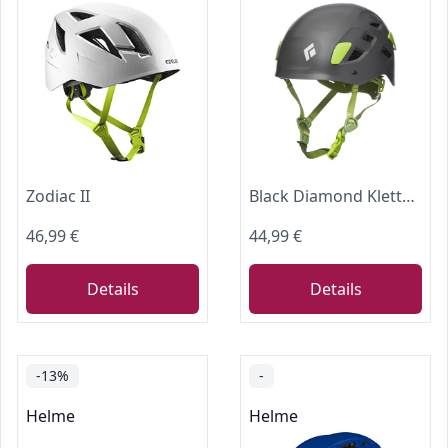
Zodiac II
Black Diamond Kletterhelm Half Dome, Größe:M-L, Farbe:Slate
46,99 €
44,99 €
Details
Details
-13%
-
Helme
Helme