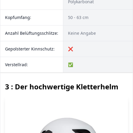
Polykarbonat
Kopfumfang:
50 - 63 cm
Anzahl Be­lüf­tungs­schlit­ze:
Keine Angabe
Gepolsterter Kinnschutz:
❌
Verstellrad:
✅
3 : Der hochwertige Kletterhelm