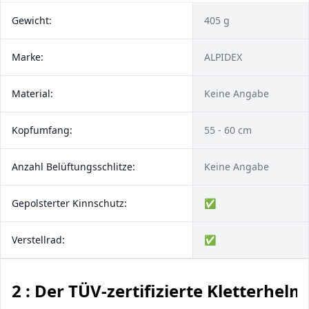
Gewicht:
405 g
Marke:
ALPIDEX
Material:
Keine Angabe
Kopfumfang:
55 - 60 cm
Anzahl Be­lüf­tungs­schlit­ze:
Keine Angabe
Gepolsterter Kinnschutz:
✅
Verstellrad:
✅
2 : Der TÜV-zertifizierte Kletterhelm