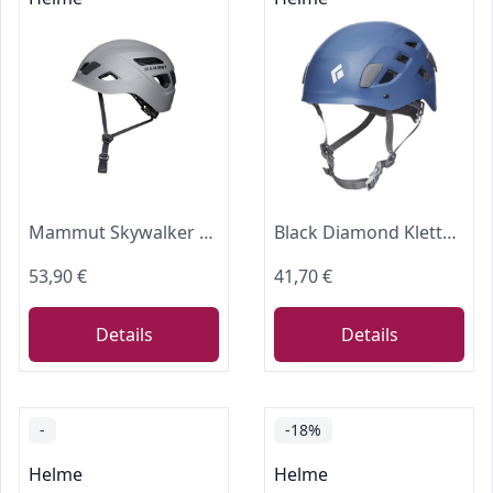
Mammut Skywalker 3.0 Helmet | Kletterhelm für Damen und Herren, Ausrüstung für Bergsteiger | Titanium, One Size
Black Diamond Kletterhelm Half Dome, Größe:S-M, Farbe:Denim
53,90 €
41,70 €
Details
Details
-
-18%
Helme
Helme