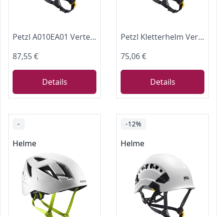
Petzl A010EA01 Vertex Vent HI-VIZ Helmet ORANGE, Einheitsgröße
Petzl Kletterhelm Vertex Vent, belüftet, EN 397, EN 12492, blau A010CA05 (Helm Schutzhelm Sturzhelm Bergsteigerhelm Arbeitshelm)
87,55 €
75,06 €
Details
Details
-
-12%
Helme
Helme