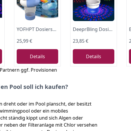
lorspender
YOFHPT Dosierschwimmer Pool, Chlordosierer für Pool für 1" Chlortabletten, Pool Schwimmer für Chlortabletten mit Poolbeleuchtung Solar, Po-ol Chlor Dosierer, Schwimmende Solarleuchten
DeeprBling Dosierschwimmer Pool mit Marquee Solar Lichter, Chlor Dosierschwimmer Whirlpool mit Taste Kontrolle Bunte Lichter, Chlorschwimmer Pool Schwimmer für Chlortabletten, Einstellbare Freigabe
25,99 €
23,85 €
Details
Details
 Partnern ggf. Provisionen
n Pool soll ich kaufen?
reht oder im Pool planscht, der besitzt
Swimmingpool oder ein mobiles
ht ständig kippt und sich Algen oder
r neben der Filteranlage mit Chlor versehen