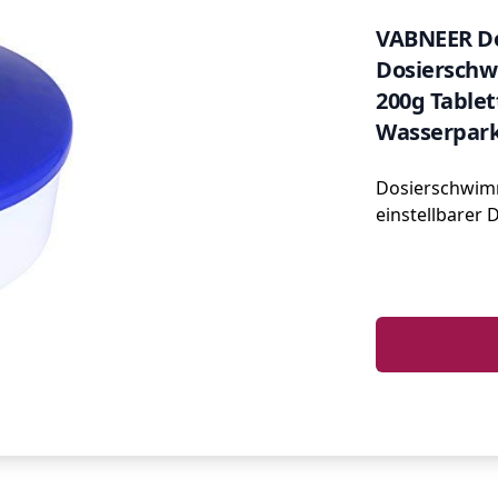
VABNEER Do
Dosierschw
200g Table
Wasserpark
(8 Inch)
Dosierschwimm
einstellbarer 