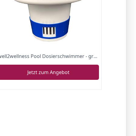
well2wellness Pool Dosierschwimmer - großer Chlordosierer für 200g Chlortabletten
Jetzt zum Angebot