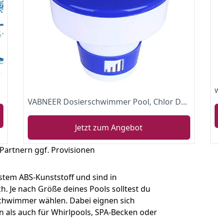
VABNEER Dosierschwimmer Pool, Chlor Dosierschwimmer, Dosierschwimmer für 200g Tabletten für Schwimmbad, Wasserpark, Planschbecken, Whirlpools, SPA (8 Inch)
Jetzt zum Angebot
 Partnern ggf. Provisionen
tem ABS-Kunststoff und sind in
. Je nach Größe deines Pools solltest du
schwimmer wählen. Dabei eignen sich
als auch für Whirlpools, SPA-Becken oder