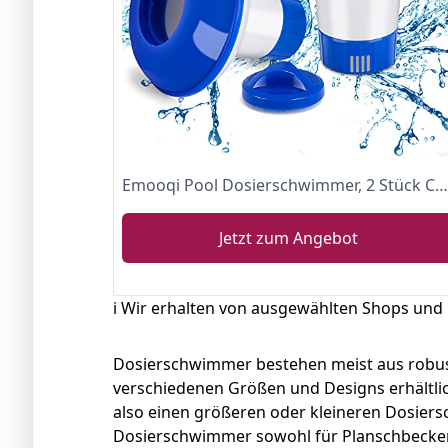
Emooqi Pool Dosierschwimmer, 2 Stück Chlor Dosierschwimmer, 12 cm Schwimmender Chlorspender mit Einstellbare Belüftungsöffnungen Chemikalien-Spender für Pool und Spas
Jetzt zum Angebot
ℹ️ Wir erhalten von ausgewählten Shops und
Dosierschwimmer bestehen meist aus robus
verschiedenen Größen und Designs erhältlich
also einen größeren oder kleineren Dosier
Dosierschwimmer sowohl für Planschbecken 