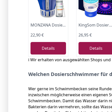
MONZANA Dosierschwimmer Pool für 20-200g Tabletten
KingSom Dosierschwimmer Pool mit Thermometer,Digitaler Bildschirm Chlordosierer für Pool,Solar Dosierschwimmer mit Lichter,Tastersteuerung Pool Chlor Dosierer groß,Einstellbare Freigabe Ch
22,90 €
26,95 €
Details
Details
ℹ️ Wir erhalten von ausgewählten Shops und
Welchen Dosierschhwimmer für de
Wer gerne im Schwimmbecken seine Runden d
inzwischen möglicherweise einen eigenen 
Schwimmbecken. Damit das Wasser darin nic
Bakterien darin vermehren, sollte das Wasse