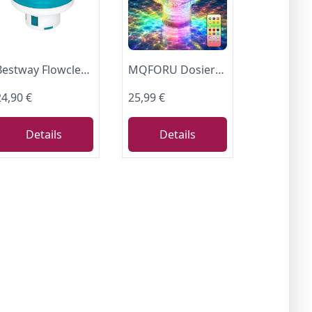
Bestway Flowclear | Dosierschwimmer | 16 cm Ø | für 20 & 200 g Chlortabs | Poolwasser sauber und kristallklar
MQFORU Dosierschwimmer Pool, 7 Farben Dosierschwimmer Whirlpool, Chlorschwimmer Pool mit Bunte Lichter, Solar Poolbeleuchtung mit Fernbedienung, für Hot Tub und Großraumpool, Einstellbare Freigabe
24,90 €
25,99 €
Details
Details