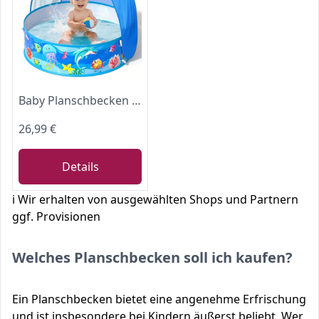
Baby Planschbecken mit Dach, Pop-Up Strandmuschel Baby UV Schutz 50+ mit Aufbewahrungstasche, 4 in 1 Portabler Baby Pool mit Sonnenschutz, Sommer Must-Haves für Strand, Urlaub, Camping und Picknick
26,99 €
Details
ℹ️ Wir erhalten von ausgewählten Shops und Partnern
ggf. Provisionen
Welches Planschbecken soll ich kaufen?
Ein Planschbecken bietet eine angenehme Erfrischung
und ist insbesondere bei Kindern äußerst beliebt. Wer