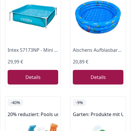
Intex 57173NP - Mini Frame Pool Blau, Stahl und PVC, Blau, 122x122x30 cm
Aischens Aufblasbares Planschbecken für Kinder und Kleinkinder 130 cm
29,99 €
20,89 €
Details
Details
-40%
-9%
20% reduziert: Pools und Zubehör
Garten: Produkte mit Umw