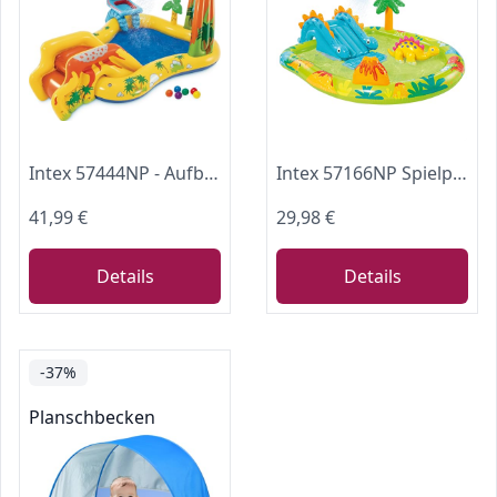
Intex 57444NP - Aufblasbarer Play Center Dinosaurier, Vinyl, Mehrfarbig, 249x191x109 cm
Intex 57166NP Spielplatz klein Dino dinausore Aufblasbares Spielfeld, Mehrfarbig
41,99 €
29,98 €
Details
Details
-37%
Planschbecken