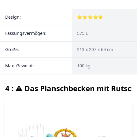
Design:
⭐⭐⭐⭐⭐
Fassungsvermögen:
575 L
Größe:
213 x 207 x 69 cm
Max. Gewicht:
100 kg
4 : ⚠️ Das Planschbecken mit Rutsch