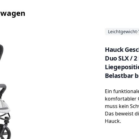
erwagen
Leichtgewicht-
Hauck Gesc
Duo SLX / 2 
Liegepositi
Belastbar b
Großer Korb
Ein funktional
komfortabler
muss kein Sch
Das beweist d
Hauck.