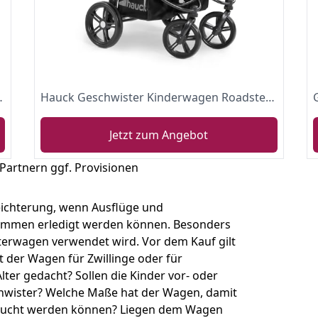
illinge, großer Ablagekorb, rot, 8071
Hauck Geschwister Kinderwagen Roadster Duo SLX / 2 Kinder / Zwillinge / XL Räder / mit Liegeposition ab Geburt / Einhändig Faltbar / Belastbar bis 36 kg / Robust / Schmal / Extra Großer Korb / Grau
Jetzt zum Angebot
 Partnern ggf. Provisionen
rleichterung, wenn Ausflüge und
ammen erledigt werden können. Besonders
terwagen verwendet wird. Vor dem Kauf gilt
st der Wagen für Zwillinge oder für
ter gedacht? Sollen die Kinder vor- oder
chwister? Welche Maße hat der Wagen, damit
esucht werden können? Liegen dem Wagen