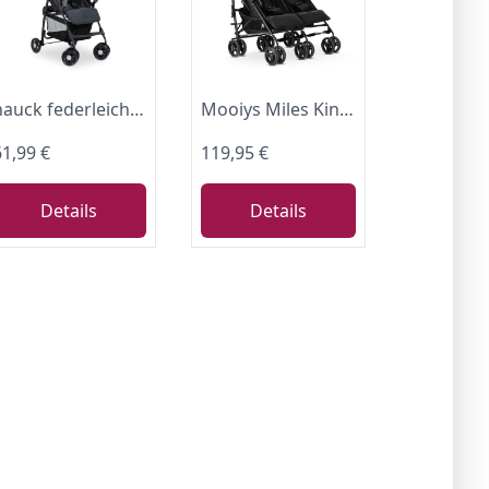
hauck federleichter Reisebuggy 5,9 kg schnell klappbar, Sport Charcoal
Mooiys Miles Kinderwagen Buggy 2 in 1 - klein zusammenklappbar - 6 Monaten bis 4 Jahre - Baby Wagen belastbar bis 44kg - Kinderbuggy klappbar - kompact & faltbar - Schwarz
61,99 €
119,95 €
Details
Details