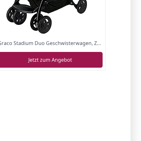
Graco Stadium Duo Geschwisterwagen, Zwillingswagen, 0-15 kg, großer Staukorb, inkl. Snacktabletts, verstellbare Rückenlehnen, zusammenklappbar, freistehend, auch mit Babyschale nutzbar, Black/Grey
Jetzt zum Angebot