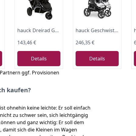
ck Forest)
hauck Dreirad Geschwisterbuggy Baby und Kleinkind, Freerider Black
hauck Geschwisterwagen Roadster Duo SLX, Zwillingsbuggy ab Geburt bis 15 kg (ca. 3 Jahren) mit Liegefunktion, XL Korb, Einfach und Klein Zusammenklappbar, Große Räder (Grey/Silver)
143,46 €
246,35 €
Details
Details
 Partnern ggf. Provisionen
ch kaufen?
t ohnehin keine leichte: Er soll einfach
cht zu schwer sein, sich leichtgängig
önnen und ganz wichtig: Er soll dem
, damit sich die Kleinen im Wagen