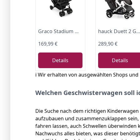
Graco Stadium Duo® Doppel-Kinderwagen, ab Geburt bis ca. 3 Jahre, Titanium
hauck Duett 2 Geschwisterwagen inkl. Regenschutz für Kinder bis je 15 kg, Hauptsitz umbaubar zur Babywanne ab Geburt mit Liegeposition, Zweitsitz Abnehmbar, Höhenverstellbar (Bla
169,99 €
289,90 €
Details
Details
ℹ️ Wir erhalten von ausgewählten Shops und
Welchen Geschwisterwagen soll i
Die Suche nach dem richtigen Kinderwagen is
aufzubauen und zusammenzuklappen sein, ni
fahren lassen, auch Schwellen überwinden k
Nachwuchs alles bieten, was dieser benötigt