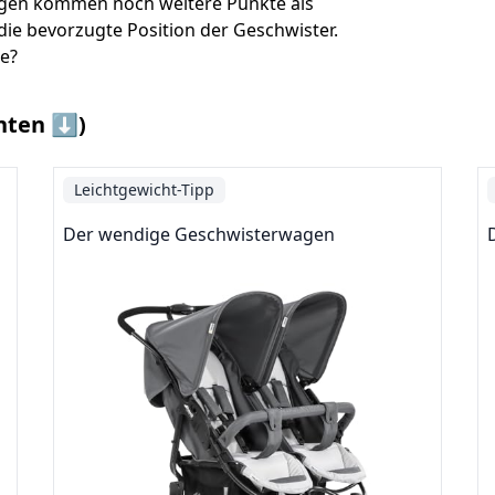
gen kommen noch weitere Punkte als
die bevorzugte Position der Geschwister.
te?
nten ⬇️)
Leichtgewicht-Tipp
Der wendige Geschwisterwagen