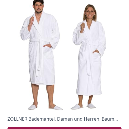
ZOLLNER Bademantel, Damen und Herren, Baumwolle Frottee, Größe M, weiß