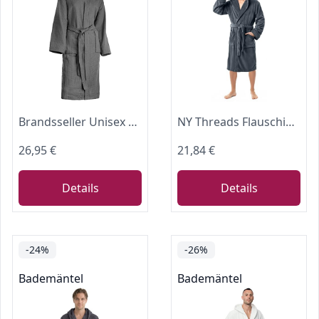
Brandsseller Unisex Bademantel aus Baumwolle XXL – Leichter Morgenmantel aus Waffel-Piqué für Damen & Herren – Saunamantel/Hausmantel für Wellness & Zuhause - Anthrazit
NY Threads Flauschig Fleece Bademantel Herren Schalkragen Kuschelig Sauna Morgenmantel (Grau, L)
26,95 €
21,84 €
Details
Details
-24%
-26%
Bademäntel
Bademäntel