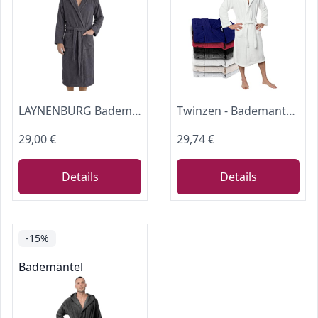
LAYNENBURG Bademantel Herren Frottee aus 100% Baumwolle - OEKO TEX Standard - weicher Morgenmantel waden-lang mit Kapuze, Bindegürtel und aufgesetzten Taschen - für Sauna & Zuhause (XL anthrazit)
Twinzen - Bademantel Herren Frottee mit Kapuze - 100% Baumwolle - XL
29,00 €
29,74 €
Details
Details
-15%
Bademäntel