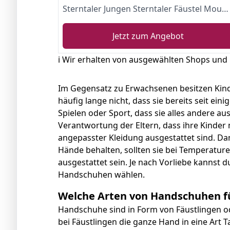
Sterntaler Jungen Sterntaler Fäustel Mouffles, Argenté (Silber Melange 542), 1 Garçon F ustlinge, Silber Mel., EU
Jetzt zum Angebot
ℹ️ Wir erhalten von ausgewählten Shops und
Im Gegensatz zu Erwachsenen besitzen Kin
häufig lange nicht, dass sie bereits seit einig
Spielen oder Sport, dass sie alles andere au
Verantwortung der Eltern, dass ihre Kinder
angepasster Kleidung ausgestattet sind. D
Hände behalten, sollten sie bei Temperatu
ausgestattet sein. Je nach Vorliebe kannst
Handschuhen wählen.
Welche Arten von Handschuhen fü
Handschuhe sind in Form von Fäustlingen o
bei Fäustlingen die ganze Hand in eine Ar