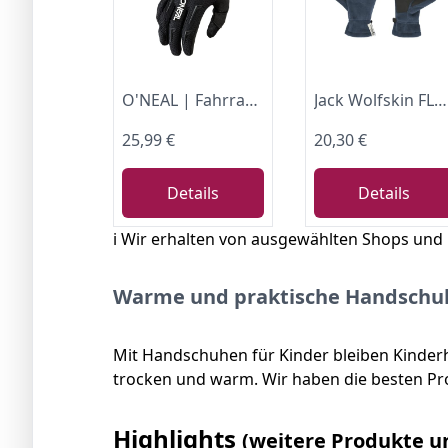
O'NEAL | Fahrrad- & Motocross-Handschuhe | Kinder | MX MTB DH FR Downhill Freeride | Langlebige, Flexible Materialien, belüftete Handinnenfläche | Element Youth Glove | Schwarz Weiß | Größe M
Jack Wolfskin FLEECE GLOVE K
25,99 €
20,30 €
Details
Details
ℹ️ Wir erhalten von ausgewählten Shops und
Warme und praktische Handschuh
Mit Handschuhen für Kinder bleiben Kinder
trocken und warm. Wir haben die besten Pr
Highlights
(weitere Produkte u