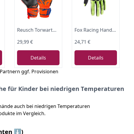
Reusch Torwarthandschuhe Kinder | starker Grip & optimale Passform
Fox Racing Handschuhe Dirtpaw Jugend
29,99 €
24,71 €
Details
Details
 Partnern ggf. Provisionen
e für Kinder bei niedrigen Temperaturen
hände auch bei niedrigen Temperaturen
odukte im Vergleich.
nten ⬇️)