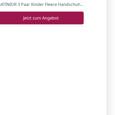
SATINIOR 3 Paar Kinder Fleece Handschuhe Winter Weiche warme Handschuhe für Jungen Outdoor Aktivitäten (Schwarz, Grau, 5-8 Jahre)
Jetzt zum Angebot